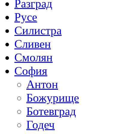
Разград
Русе
Силистра
Сливен
Смолян
София
Антон
Божурище
Ботевград
Годеч