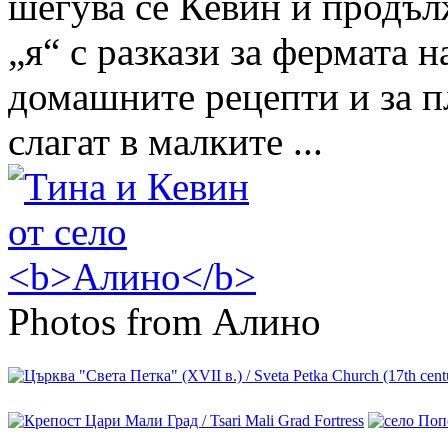
шегува се Кевин и продъл
„я“ с разкази за фермата 
домашните рецепти и за п
слагат в малките ...
Photos from Алино