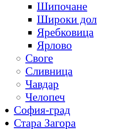
Шипочане
Широки дол
Яребковица
Ярлово
Своге
Сливница
Чавдар
Челопеч
София-град
Стара Загора