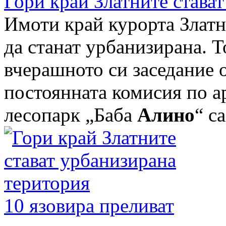
Гори край Златните става
Имоти край курорта Златн
да станат урбанизирана. Т
вчерашното си заседание 
постоянната комисия по а
лесопарк „Баба
Алино
“ са
10 язовира преливат