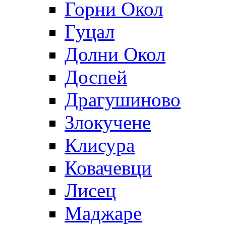
Горни Окол
Гуцал
Долни Окол
Доспей
Драгушиново
Злокучене
Клисура
Ковачевци
Лисец
Маджаре