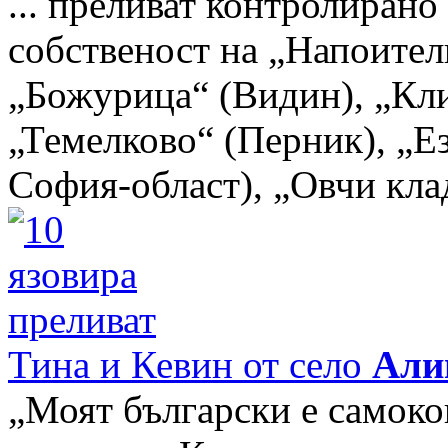
... преливат контролирано 
собственост на „Напоител
„Божурица“ (Видин), „Кл
„Темелково“ (Перник), „Ез
София-област), „Овчи клад
Тина и Кевин от село
Али
„Моят български е самоко