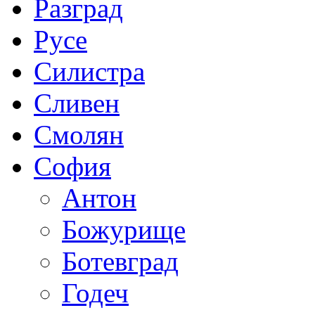
Разград
Русе
Силистра
Сливен
Смолян
София
Антон
Божурище
Ботевград
Годеч