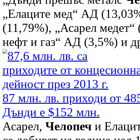
„Елаците мед“ АД (13,03
(11,79%), „Асарел медет“ 
нефт и газ“ АД (3,5%) и д
87 млн. лв. приходи от 48
Дънди е $152 млн.
Асарел,
Челопеч
и Елацит