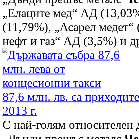
„Елаците мед“ АД (13,03
(11,79%), „Асарел медет“ 
нефт и газ“ АД (3,5%) и д
87,6 млн. лв. са приходит
2013 г.
С най-голям относителен 
„Дънди прешъс металс
Че