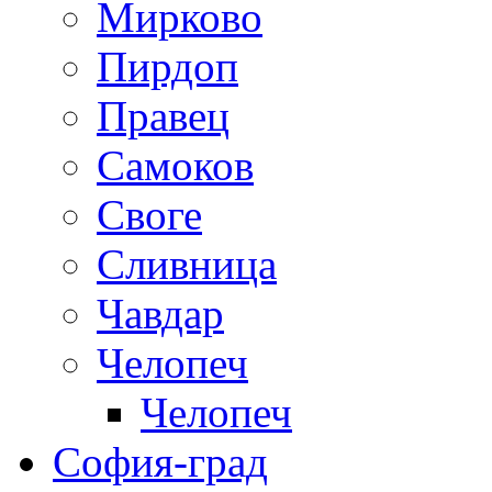
Мирково
Пирдоп
Правец
Самоков
Своге
Сливница
Чавдар
Челопеч
Челопеч
София-град