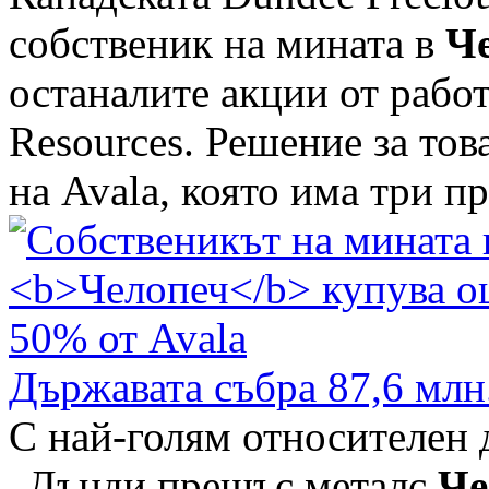
собственик на мината в
Ч
останалите акции от рабо
Resources. Решение за тов
на Avala, която има три про
Държавата събра 87,6 млн
С най-голям относителен 
„Дънди прешъс металс
Че