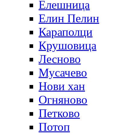
Елешница
Елин Пелин
Караполци
Крушовица
Лесново
Мусачево
Нови хан
Огняново
Петково
Потоп