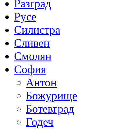
Разград
Русе
Силистра
Сливен
Смолян
София
Антон
Божурище
Ботевград
Годеч