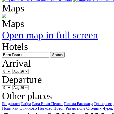
Maps
Open map in full screen
Hotels
Arrival
Departure
Other places
Богданлия
Габра
Гара Елин Пелин
Голема Раковица
Григорево
Нови хан
Огняново
Петково
Потоп
Равно поле
Столник
Чурек