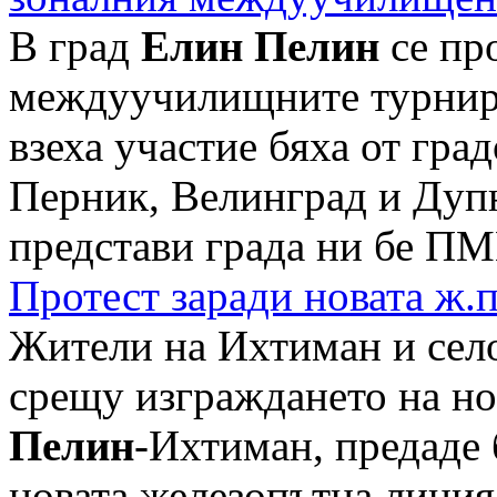
В град
Елин Пелин
се пр
междуучилищните турнири
взеха участие бяха от гра
Перник, Велинград и Дуп
представи града ни бе ПМГ
Протест заради новата ж.
Жители на Ихтиман и село
срещу изграждането на н
Пелин
-Ихтиман, предаде
новата железопътна линия 