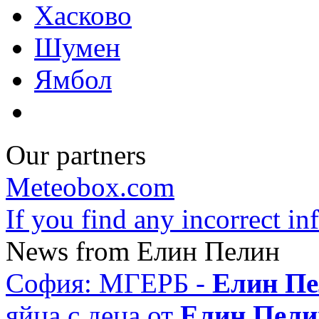
Хасково
Шумен
Ямбол
Our partners
Meteobox.com
If you find any incorrect i
News from Елин Пелин
София: МГЕРБ -
Елин П
яйца с деца от
Елин Пели