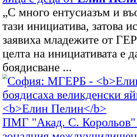
„С много ентусиазъм и въ
тази инициатива, затова и
заявиха младежите от ГЕР
целта на инициативата е 
боядисване ...
ПМГ "Акад. С. Корольов" 
зоналния междуучилищен