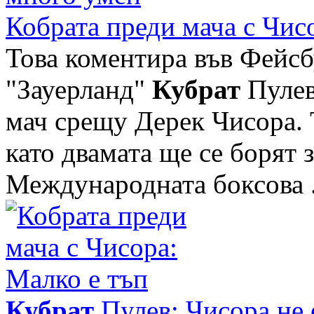
Кобрата преди мача с Чис
Това коментира във Фейсб
"Зауерланд"
Кубрат
Пулев
мач срещу Дерек Чисора. 
като двамата ще се борят 
Международната боксова .
Кубрат
Пулев: Чисора не 