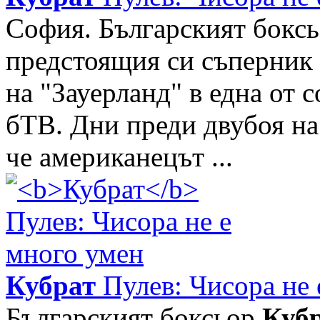
София. Българският бокс
предстоящия си съперник 
на "Зауерланд" в една от 
бТВ. Дни преди двубоя на
че американецът ...
Кубрат
Пулев: Чисора не 
Българският боксьор
Куб