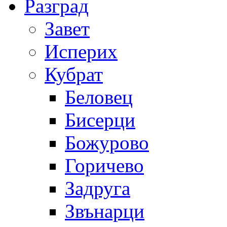
Разград
Завет
Исперих
Кубрат
Беловец
Бисерци
Божурово
Горичево
Задруга
Звънарци