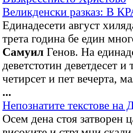
Великденски разказ: В 
Единадесети август хиляд
трета година бе един мног
Самуил
Генов. На единад
деветстотин деветдесет и т
четирсет и пет вечерта, м
...
Непознатите текстове на 
Осем дена стоя затворен 
високите и стръмни скали