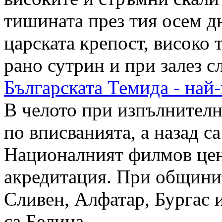
тишината през тия осем д
царската крепост, високо 
рано сутрин и при залез 
Българската Темида - най
В челото при изпълнителни
по вписванията, а назад с
Националният филмов цен
акредитация. При общинит
Сливен, Алфатар, Бургас 
са Белица
...