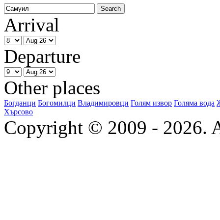
Arrival
Departure
Other places
Богданци
Богомилци
Владимировци
Голям извор
Голяма вода
Хърсово
Copyright © 2009 - 2026. Al