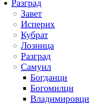
Разград
Завет
Исперих
Кубрат
Лозница
Разград
Самуил
Богданци
Богомилци
Владимировци