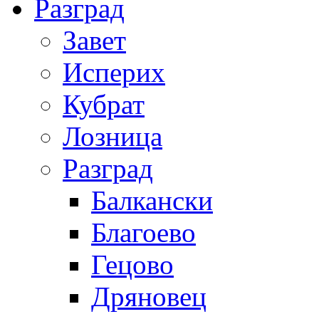
Разград
Завет
Исперих
Кубрат
Лозница
Разград
Балкански
Благоево
Гецово
Дряновец