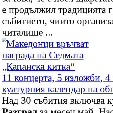
е продължил традицията г
събитието, чиито организ
читалище ...
11 концерта, 5 изложби, 4
културния календар на о
Над 30 събития включва к
Разград
за месец май. Нас