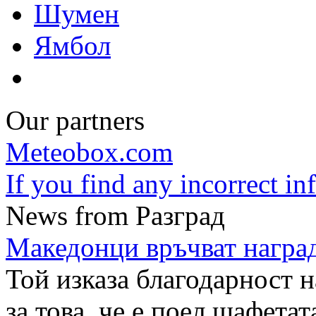
Шумен
Ямбол
Our partners
Meteobox.com
If you find any incorrect i
News from Разград
Македонци връчват наград
Той изказа благодарност 
за това, че е поел щафета