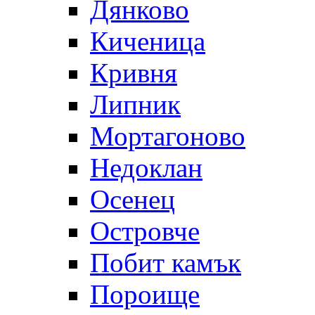
Дянково
Киченица
Кривня
Липник
Мортагоново
Недоклан
Осенец
Островче
Побит камък
Пороище