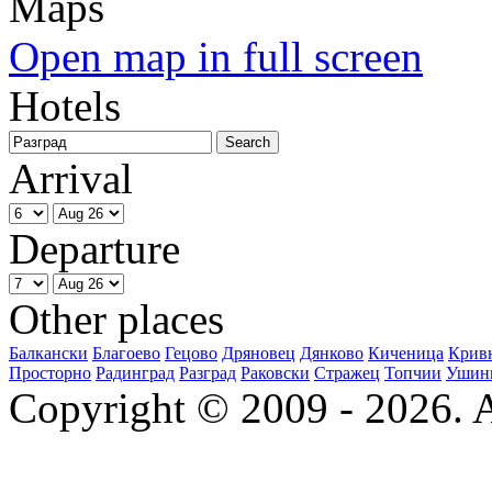
Open map in full screen
Hotels
Arrival
Departure
Other places
Балкански
Благоево
Гецово
Дряновец
Дянково
Киченица
Крив
Просторно
Радинград
Разград
Раковски
Стражец
Топчии
Ушин
Copyright © 2009 - 2026. Al