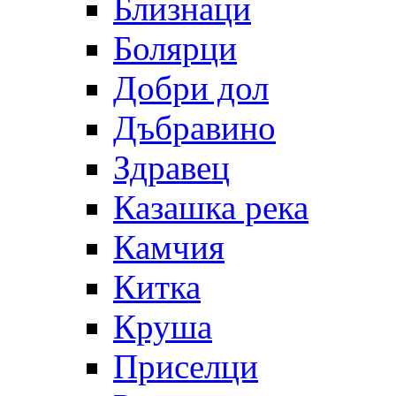
Близнаци
Болярци
Добри дол
Дъбравино
Здравец
Казашка река
Камчия
Китка
Круша
Приселци