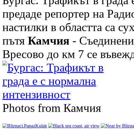
Бургас. Трафикът в града 
предаде репортер на Ради
настилки в областта са су
пътя
Камчия
- Съединени
Вресово до км 7 се въвежда
Photos from Камчия