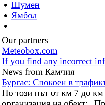
Шумен
Ямбол
Our partners
Meteobox.com
If you find any incorrect i
News from Камчия
Бургас: Спокоен в трафикъ
По този път от км 7 до км
организация на обект: „П