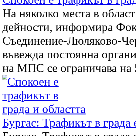
На няколко места в облас
дейности, информира Фок
Съединение-Люляково-Чер
въвежда постоянна органи
на МПС се ограничава на 5
Бургас: Трафикът в града