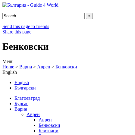
Send this page to friends
Share this page
Бенковски
Menu
Home
>
Варна
>
Аврен
>
Бенковски
English
English
Български
Благоевград
Бургас
Варна
Аврен
Аврен
Бенковски
Близнаци