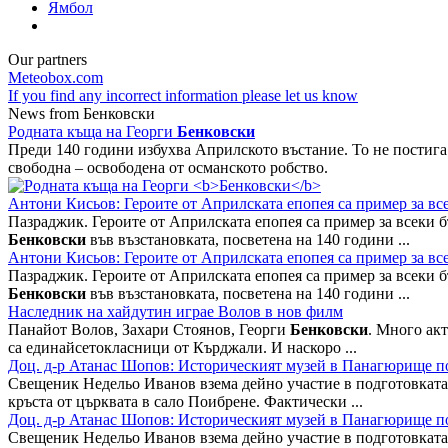
Ямбол
Our partners
Meteobox.com
If you find any incorrect information please let us know
News from Бенковски
Родната къща на Георги
Бенковски
Преди 140 години избухва Априлското въстание. То не постига
свободна – освободена от османското робство.
Антони Кисьов: Героите от Априлската епопея са пример за вс
Пазраджик. Героите от Априлската епопея са пример за всеки 
Бенковски
във възстановката, посветена на 140 години ...
Антони Кисьов: Героите от Априлската епопея са пример за вс
Пазраджик. Героите от Априлската епопея са пример за всеки 
Бенковски
във възстановката, посветена на 140 години ...
Наследник на хайдутин играе Волов в нов филм
Панайот Волов, Захари Стоянов, Георги
Бенковски
. Много ак
са единайсетокласници от Кърджали. И наскоро ...
Доц. д-р Атанас Шопов: Историческият музей в Панагюрище по
Свещеник Недельо Иванов взема дейно участие в подготовката н
кръста от църквата в сало Поибрене. Фактически ...
Доц. д-р Атанас Шопов: Историческият музей в Панагюрище по
Свещеник Недельо Иванов взема дейно участие в подготовката н