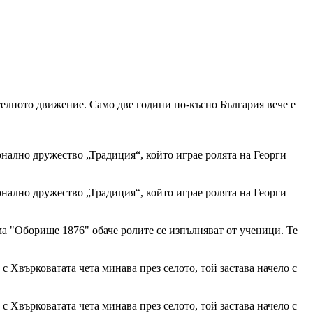
телното движение. Само две години по-късно България вече е
нално дружество „Традиция“, който играе ролята на Георги
нално дружество „Традиция“, който играе ролята на Георги
ма "Оборище 1876" обаче ролите се изпълняват от ученици. Те
с Хвърковатата чета минава през селото, той застава начело с
с Хвърковатата чета минава през селото, той застава начело с