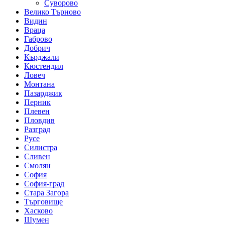
Суворово
Велико Търново
Видин
Враца
Габрово
Добрич
Кърджали
Кюстендил
Ловеч
Монтана
Пазарджик
Перник
Плевен
Пловдив
Разград
Русе
Силистра
Сливен
Смолян
София
София-град
Стара Загора
Търговище
Хасково
Шумен