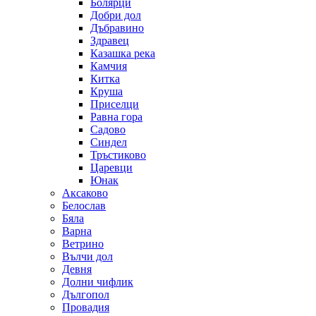
Болярци
Добри дол
Дъбравино
Здравец
Казашка река
Камчия
Китка
Круша
Приселци
Равна гора
Садово
Синдел
Тръстиково
Царевци
Юнак
Аксаково
Белослав
Бяла
Варна
Ветрино
Вълчи дол
Девня
Долни чифлик
Дългопол
Провадия