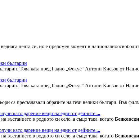
 веднага целта си, но е преломен момент в националноосвободи
еки българин
българин. Това каза пред Радио „Фокус“ Антони Кисьов от Нацио
еки българин
българин. Това каза пред Радио „Фокус“ Антони Кисьов от Нацио
тьори са пресъздавали образите на тези велики българи. Във фил
лучи като дарение вещи на един от дейните
...
а въстанието в родното си село, а също така, когато
Бенковски
лучи като дарение вещи на един от дейните
...
а въстанието в родното си село, а също така, когато
Бенковски