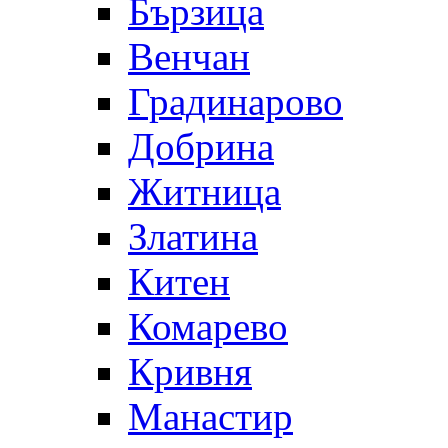
Бързица
Венчан
Градинарово
Добрина
Житница
Златина
Китен
Комарево
Кривня
Манастир