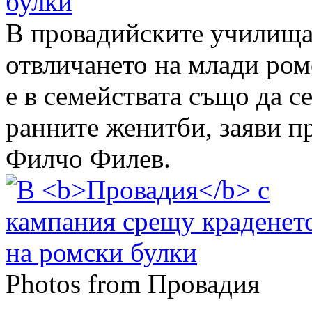
булки
В провадийските училища
отвличането на млади ром
е в семействата също да се
ранните женитби, заяви п
Филчо Филев.
Photos from Провадия