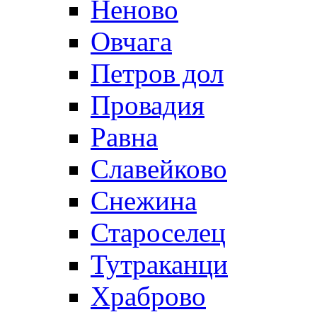
Неново
Овчага
Петров дол
Провадия
Равна
Славейково
Снежина
Староселец
Тутраканци
Храброво