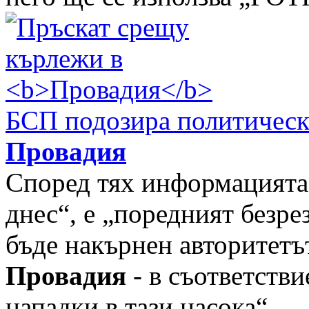
БСП подозира политическа
Провадия
Според тях информацията,
днес“, е „поредният безре
бъде накърнен авторитетъ
Провадия
- в съответстви
нападки в тази насока“.