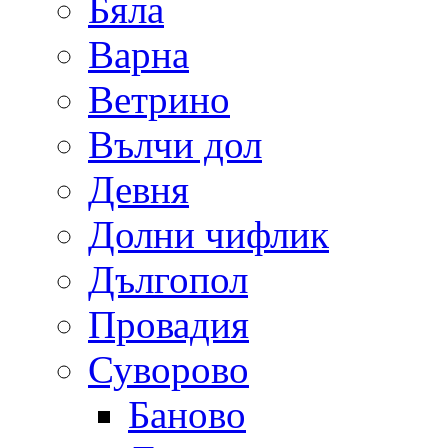
Бяла
Варна
Ветрино
Вълчи дол
Девня
Долни чифлик
Дългопол
Провадия
Суворово
Баново