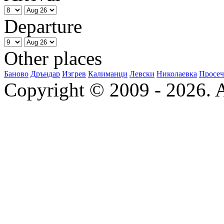
Departure
Other places
Баново
Дръндар
Изгрев
Калиманци
Левски
Николаевка
Просеч
Copyright © 2009 - 2026. Al