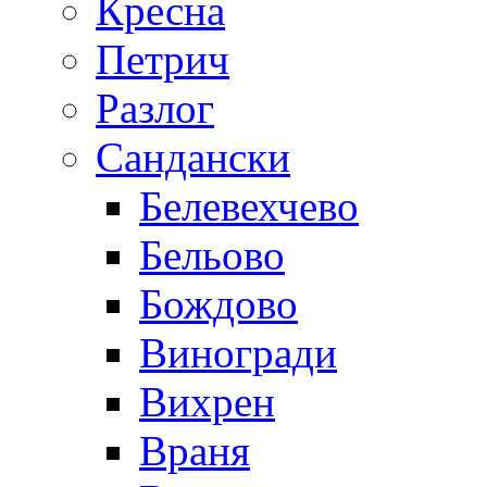
Кресна
Петрич
Разлог
Сандански
Белевехчево
Бельово
Бождово
Виногради
Вихрен
Враня