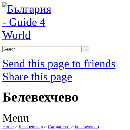
Send this page to friends
Share this page
Белевехчево
Menu
Home
>
Благоевград
>
Сандански
>
Белевехчево