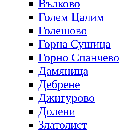
Вълково
Голем Цалим
Голешово
Горна Сушица
Горно Спанчево
Дамяница
Дебрене
Джигурово
Долени
Златолист