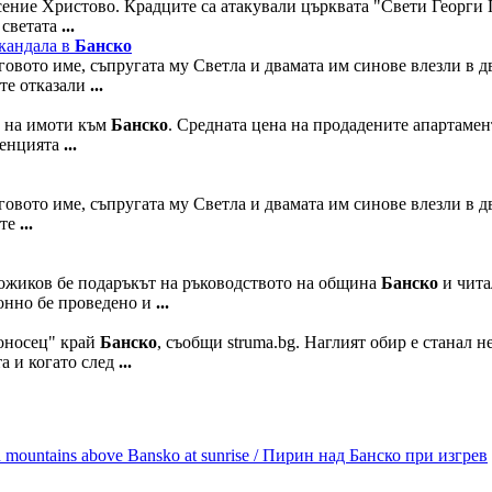
есение Христово. Крадците са атакували църквата "Свети Георг
 светата
...
скандала в
Банско
овото име, съпругата му Светла и двамата им синове влезли в д
 те отказали
...
и на имоти към
Банско
. Средната цена на продадените апартаме
агенцията
...
овото име, съпругата му Светла и двамата им синове влезли в д
 те
...
ожиков бе подаръкът на ръководството на община
Банско
и чита
онно бе проведено и
...
доносец" край
Банско
, съобщи struma.bg. Наглият обир е станал 
а и когато след
...