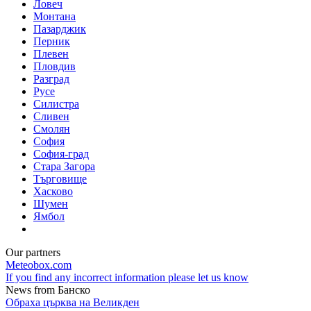
Ловеч
Монтана
Пазарджик
Перник
Плевен
Пловдив
Разград
Русе
Силистра
Сливен
Смолян
София
София-град
Стара Загора
Търговище
Хасково
Шумен
Ямбол
Our partners
Meteobox.com
If you find any incorrect information please let us know
News from Банско
Обраха църква на Великден