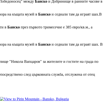
и Победоносец" между
Банско
и Добринище в ранните часове в
вора на къщата музей в
Банско
и седнали там да играят шах.В
нти в
Банско
през първото тримесечие е 385 евро/кв.м., а
вора на къщата музей в
Банско
и седнали там да играят шах. В
лище "Никола Вапцаров" за жителите и гостите на градa по
непосредствено след църковната служба, отслужена от отец