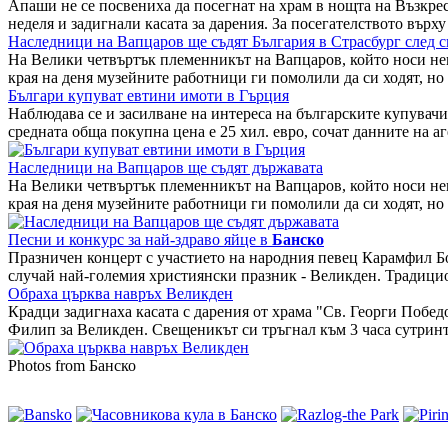
Апаши не се посвениха да посегнат на храм в нощта на Възкр
неделя и задигнали касата за дарения. За посегателството върху
Наследници на Вапцаров ще съдят България в Страсбург след 
На Велики четвъртък племенникът на Вапцаров, който носи нег
края на деня музейните работници ги помолили да си ходят, но
Българи купуват евтини имоти в Гърция
Наблюдава се и засилване на интереса на българските купувач
средната обща покупна цена е 25 хил. евро, сочат данните на 
Наследници на Вапцаров ще съдят държавата
На Велики четвъртък племенникът на Вапцаров, който носи нег
края на деня музейните работници ги помолили да си ходят, но
Песни и конкурс за най-здраво яйце в
Банско
Празничен концерт с участието на народния певец Карамфил Б
случай най-големия християнски празник - Великден. Традици
Обраха църква навръх Великден
Крадци задигнаха касата с дарения от храма "Св. Георги Побе
Филип за Великден. Свещеникът си тръгнал към 3 часа сутринт
Photos from Банско