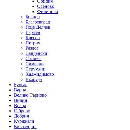
Обидим
Осеново
Филипово
Белица
Благоевград
Гоце Делчев
Гърмен
Кресна
Петрич
Разлог
Сандански
Сатовча
Симитли
Струмяни
Хаджидимово
Якоруда
Бургас
Варна
Велико Търново
Видин
Враца
Габрово
Добрич
Кърджали
Кюстендил