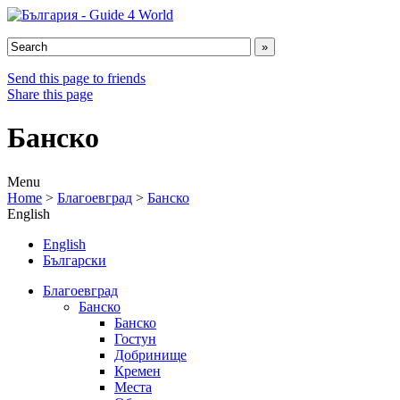
Send this page to friends
Share this page
Банско
Menu
Home
>
Благоевград
>
Банско
English
English
Български
Благоевград
Банско
Банско
Гостун
Добринище
Кремен
Места