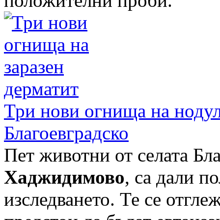
положителни проби.
Три нови огнища на нодул
Благоевградско
Пет животни от селата Бл
Хаджидимово
, са дали 
изследването. Те се отгле