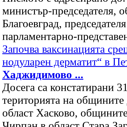
министър-председателя, о
Благоевград, председател
парламентарно-представени
Започва ваксинацията сре
нодуларен дерматит“ в Пе
Хаджидимово
...
Досега са констатирани 3
територията на общините
област Хасково, общините
Чирпан в област Стара За