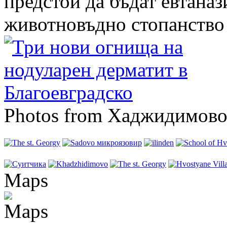
предстои да бъдат евтаназ
животновъдно стопанство н
Photos from Хаджидимов
Maps