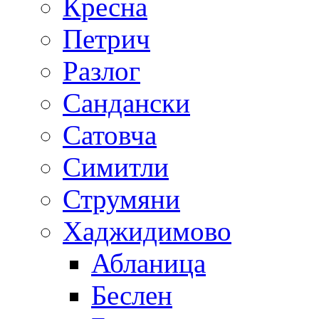
Кресна
Петрич
Разлог
Сандански
Сатовча
Симитли
Струмяни
Хаджидимово
Абланица
Беслен