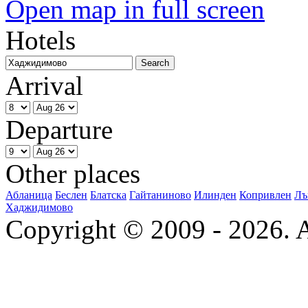
Open map in full screen
Hotels
Arrival
Departure
Other places
Абланица
Беслен
Блатска
Гайтаниново
Илинден
Копривлен
Лъ
Хаджидимово
Copyright © 2009 - 2026. Al