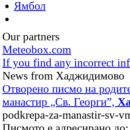
Ямбол
Our partners
Meteobox.com
If you find any incorrect i
News from Хаджидимово
Отворено писмо на родите
манастир „Св. Георги”,
Х
podkrepa-za-manastir-sv-v
Писмото е адресирано до: