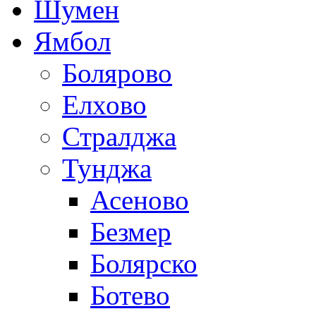
Шумен
Ямбол
Болярово
Елхово
Стралджа
Тунджа
Асеново
Безмер
Болярско
Ботево