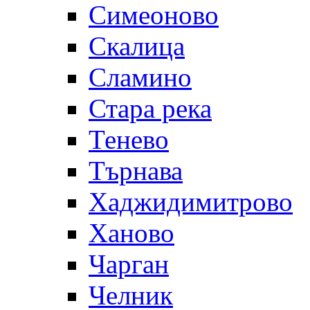
Симеоново
Скалица
Сламино
Стара река
Тенево
Търнава
Хаджидимитрово
Ханово
Чарган
Челник