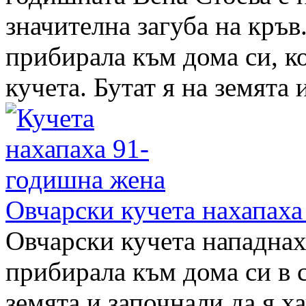
значителна загуба на кръв
прибирала към дома си, ко
кучета. Бутат я на земята и
Овчарски кучета нахапаха
Овчарски кучета нападнаха
прибирала към дома си в 
земята и започнали да я х