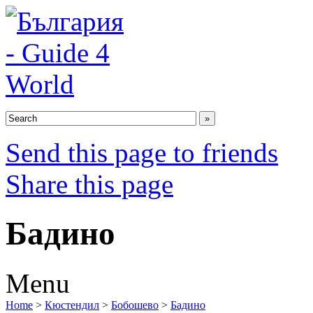
Send this page to friends
Share this page
Бадино
Menu
Home
>
Кюстендил
>
Бобошево
>
Бадино