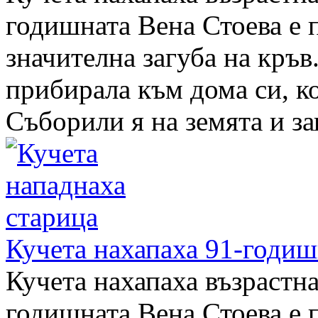
годишната Вена Стоева е 
значителна загуба на кръв
прибирала към дома си, ко
Съборили я на земята и зап
Кучета нахапаха 91-годиш
Кучета нахапаха възрастн
годишната Вена Стоева е 