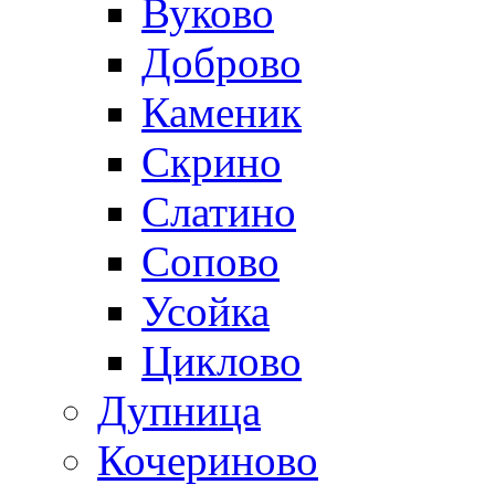
Вуково
Доброво
Каменик
Скрино
Слатино
Сопово
Усойка
Циклово
Дупница
Кочериново