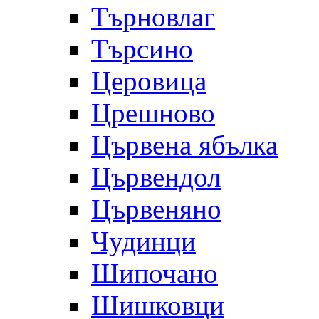
Търновлаг
Търсино
Церовица
Црешново
Цървена ябълка
Цървендол
Цървеняно
Чудинци
Шипочано
Шишковци