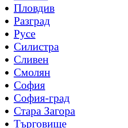
Пловдив
Разград
Русе
Силистра
Сливен
Смолян
София
София-град
Стара Загора
Търговище