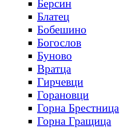
Берсин
Блатец
Бобешино
Богослов
Буново
Вратца
Гирчевци
Горановци
Горна Брестница
Горна Гращица