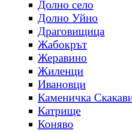
Долно село
Долно Уйно
Драговищица
Жабокрът
Жеравино
Жиленци
Ивановци
Каменичка Скакав
Катрище
Коняво