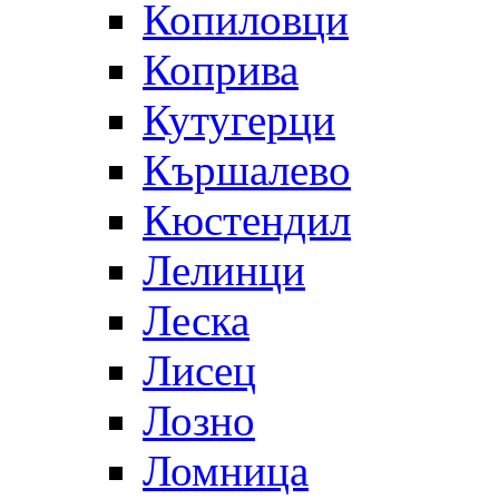
Копиловци
Коприва
Кутугерци
Кършалево
Кюстендил
Лелинци
Леска
Лисец
Лозно
Ломница