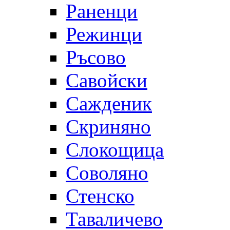
Раненци
Режинци
Ръсово
Савойски
Сажденик
Скриняно
Слокощица
Соволяно
Стенско
Таваличево