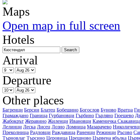
Open map in full screen
Hotels
Arrival
Departure
Other places
Багренци
Берсин
Блатец
Бобешино
Богослов
Буново
Вратца
Ги
Грамаждано
Граница
Гурбановци
Гърбино
Гърляно
Гюешево
Д
Жабокрът
Жеравино
Жиленци
Ивановци
Каменичка Скакавиц
Лелинци
Леска
Лисец
Лозно
Ломница
Мазарачево
Николичевц
Преколница
Радловци
Раждавица
Раненци
Режинци
Ръсово
Са
Търновлаг
Търсино
Церовица
Црешново
Цървена ябълка
Църв