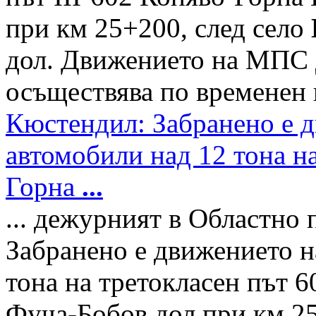
при км 25+200, след село
дол. Движението на МПС д
осъществява по временен 
Кюстендил: Забранено е д
автомобили над 12 тона н
Горна
...
... дежурният в Областно
Забранено е движението н
тона на третокласен път 
Фуча-Бобов дол при км 25