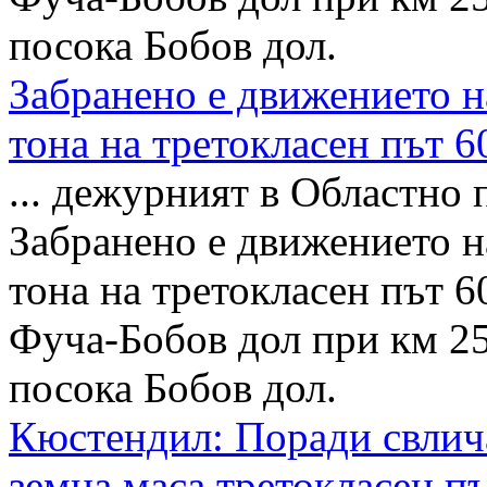
посока Бобов дол.
Забранено е движението н
тона на третокласен път 
... дежурният в Областно
Забранено е движението н
тона на третокласен път 
Фуча-Бобов дол при км 25
посока Бобов дол.
Кюстендил: Поради свлич
земна маса третокласен п