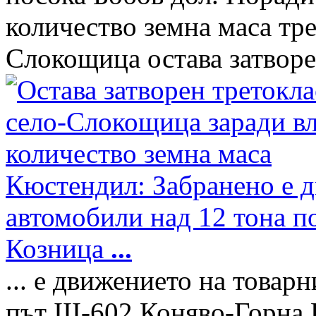
количество земна маса тр
Слокощица остава затворен
Кюстендил: Забранено е д
автомобили над 12 тона по
Козница
...
... е движението на товар
път III-602 Коняво-Горна