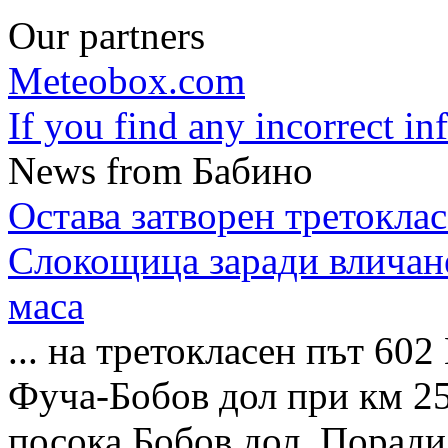
Our partners
Meteobox.com
If you find any incorrect i
News from Бабино
Остава затворен третоклас
Слокощица заради вличане
маса
... на третокласен път 6
Фуча-Бобов дол при км 25
посока Бобов дол. Поради