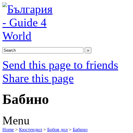
Send this page to friends
Share this page
Бабино
Menu
Home
>
Кюстендил
>
Бобов дол
>
Бабино