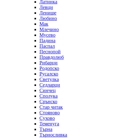
Латинка
Левци
Ленище
Любино
Мак
Млечино
Мусево
Падина
Паспал
Песнопой
Правдолюб
Рибарци
Родопско
Русалско
Светулка
Седларци
Синчец
Сполука
Срънско
Стар читак
Стояново
Сухово
Теменуга
Търна
Търносливка