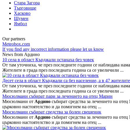
Стара Загора
Търговище
Хасково
Шумен
Ямбол
Our partners
Meteobox.com
If you find any incorrect information please let us know
News from Ардино
10 села в област Кърджали останаха без човек
От там уточниха, че през последните години се наблюдава нама
Жителите в града през последната година са се увеличили ...
Десет села в област Кърджали са без население, а в 47 жителит
От там уточниха, че през последните години се наблюдава нама
Жителите в града през последната година са се увеличили ...
Мюсюлмани събират пари за лечението на отец Марин
Мюсюлмани от
Ардино
събират средства за лечението на отец
църковно настоятелство и да помогнем на отец ...
Мюсюлмани събират средства за болен свещеник
Мюсюлмани от
Ардино
събират средства за лечението на отец
църковно настоятелство и да помогнем на отец ...