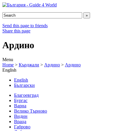
Send this page to friends
Share this page
Ардино
Menu
Home
>
Кърджали
>
Ардино
>
Ардино
English
English
Български
Благоевград
Бургас
Варна
Велико Търново
Видин
Враца
Габрово