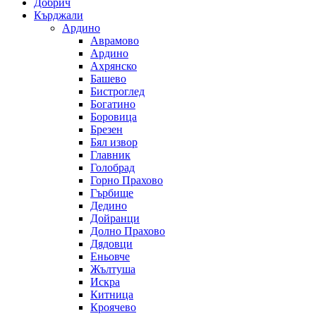
Добрич
Кърджали
Ардино
Аврамово
Ардино
Ахрянско
Башево
Бистроглед
Богатино
Боровица
Брезен
Бял извор
Главник
Голобрад
Горно Прахово
Гърбище
Дедино
Дойранци
Долно Прахово
Дядовци
Еньовче
Жълтуша
Искра
Китница
Кроячево