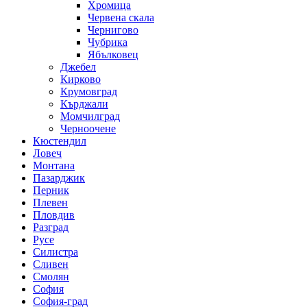
Хромица
Червена скала
Чернигово
Чубрика
Ябълковец
Джебел
Кирково
Крумовград
Кърджали
Момчилград
Черноочене
Кюстендил
Ловеч
Монтана
Пазарджик
Перник
Плевен
Пловдив
Разград
Русе
Силистра
Сливен
Смолян
София
София-град