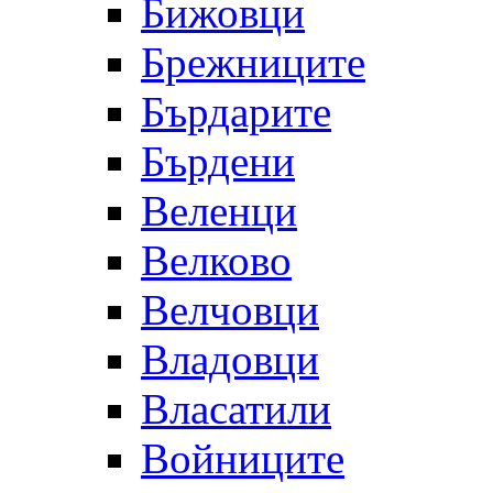
Бижовци
Брежниците
Бърдарите
Бърдени
Веленци
Велково
Велчовци
Владовци
Власатили
Войниците