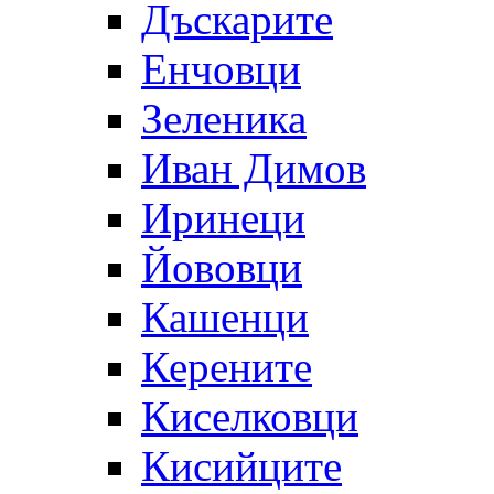
Дъскарите
Енчовци
Зеленика
Иван Димов
Иринеци
Йововци
Кашенци
Керените
Киселковци
Кисийците