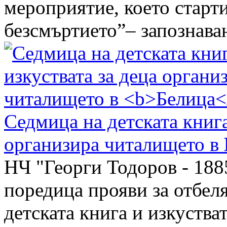
мероприятие, което старти
безсмъртието”– запознаване
Седмица на детската книга
организира читалището в
НЧ "Георги Тодоров - 188
поредица прояви за отбел
детската книга и изкуства