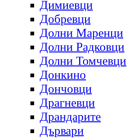
Димиевци
Добревци
Долни Маренци
Долни Радковци
Долни Томчевци
Донкино
Дончовци
Драгневци
Драндарите
Дървари