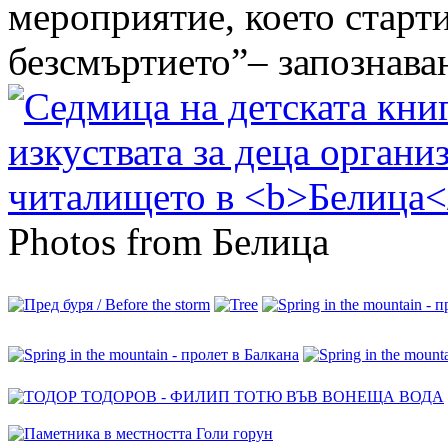
мероприятие, което старти
безсмъртието”– запознаване
Photos from Белица