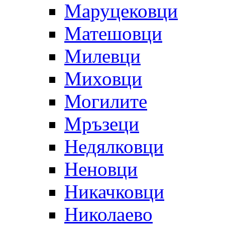
Маруцековци
Матешовци
Милевци
Миховци
Могилите
Мръзеци
Недялковци
Неновци
Никачковци
Николаево