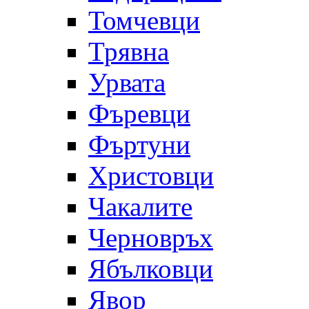
Томчевци
Трявна
Урвата
Фъревци
Фъртуни
Христовци
Чакалите
Черновръх
Ябълковци
Явор