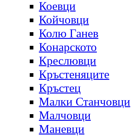
Коевци
Койчовци
Колю Ганев
Конарското
Креслювци
Кръстеняците
Кръстец
Малки Станчовци
Малчовци
Маневци