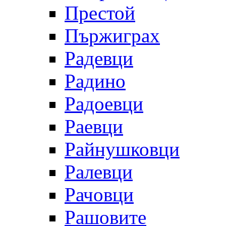
Престой
Пържиграх
Радевци
Радино
Радоевци
Раевци
Райнушковци
Ралевци
Рачовци
Рашовите