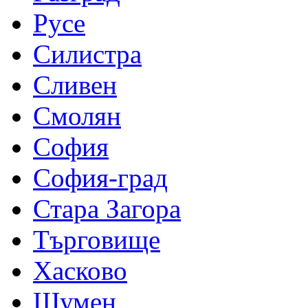
Русе
Силистра
Сливен
Смолян
София
София-град
Стара Загора
Търговище
Хасково
Шумен