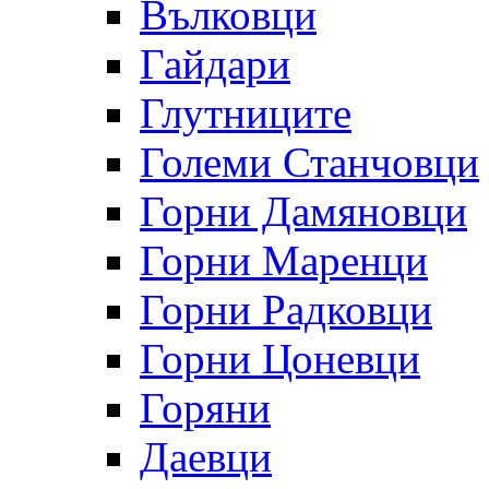
Вълковци
Гайдари
Глутниците
Големи Станчовци
Горни Дамяновци
Горни Маренци
Горни Радковци
Горни Цоневци
Горяни
Даевци