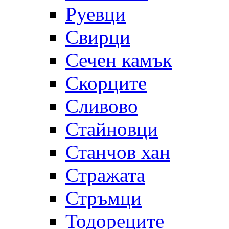
Руевци
Свирци
Сечен камък
Скорците
Сливово
Стайновци
Станчов хан
Стражата
Стръмци
Тодореците