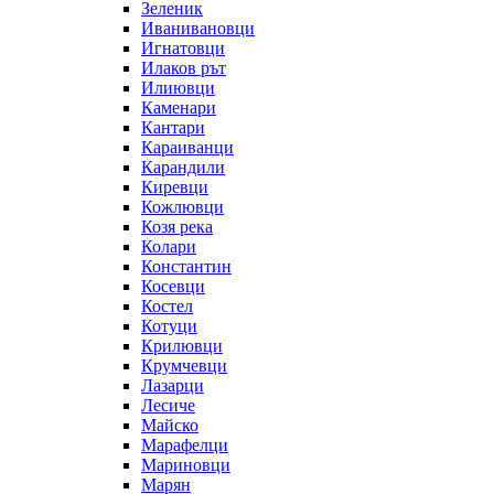
Зеленик
Иванивановци
Игнатовци
Илаков рът
Илиювци
Каменари
Кантари
Караиванци
Карандили
Киревци
Кожлювци
Козя река
Колари
Константин
Косевци
Костел
Котуци
Крилювци
Крумчевци
Лазарци
Лесиче
Майско
Марафелци
Мариновци
Марян