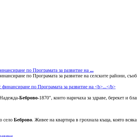
финансиране по Програмата за развитие на
...
нансиране по Програмата за развитие на селските райони, съобщи
"Надежда-
Беброво
-1870", които наричаха за здраве, берекет и б
то село
Беброво
. Живее на квартира в грохнала къща, която всяка
равяне