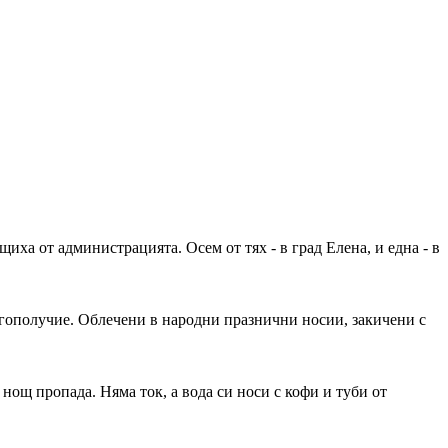
ха от администрацията. Осем от тях - в град Елена, и една - в
лагополучие. Облечени в народни празнични носии, закичени с
 нощ пропада. Няма ток, а вода си носи с кофи и туби от