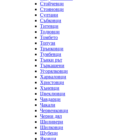
Стойчевци
Стояновци
Султани
Събковци
Титевци
Тодювци
Томбето
Топузи
Трънковци
Тумбевци
Тънки рът
Търкашени
Угорялковци
Харваловци
Христовци
Хъневци
Цвеклювци
Чавдарци
Чакали
Червенковци
Черни дял
Шиливери
Шилковци
Шубеци
Яковци