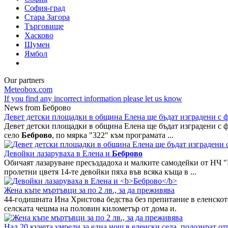
София-град
Стара Загора
Търговище
Хасково
Шумен
Ямбол
Our partners
Meteobox.com
If you find any incorrect information please let us know
News from Беброво
Девет детски площадки в община Елена ще бъдат изградени с 
Девет детски площадки в община Елена ще бъдат изградени с фи
село
Беброво
, по мярка "322" към програмата ...
Девойки лазаруваха в Елена и
Беброво
Обичаят лазаруване пресъздадоха и малките самодейки от НЧ 
пролетни цветя 14-те девойки пяха във всяка къща в ...
Жена къпе мъртъвци за по 2 лв., за да преживява
44-годишната Ина Христова бедства без препитание в еленско
селската чешма на половин километър от дома и.
Над 20 кучета умрели за една нощ в еленски села, подозират от