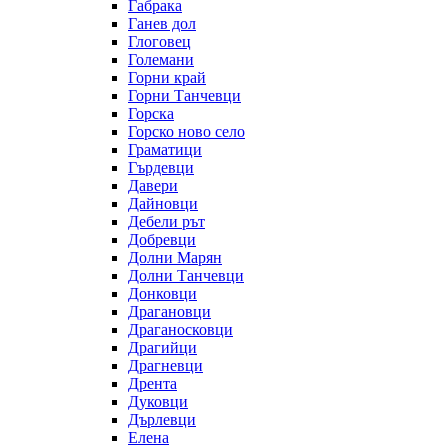
Габрака
Ганев дол
Глоговец
Големани
Горни край
Горни Танчевци
Горска
Горско ново село
Граматици
Гърдевци
Давери
Дайновци
Дебели рът
Добревци
Долни Марян
Долни Танчевци
Донковци
Драгановци
Драганосковци
Драгийци
Драгневци
Дрента
Дуковци
Дърлевци
Елена