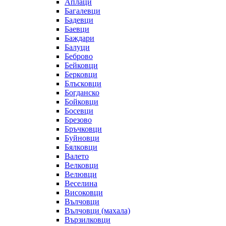
Аплаци
Багалевци
Бадевци
Баевци
Баждари
Балуци
Беброво
Бейковци
Берковци
Блъсковци
Богданско
Бойковци
Босевци
Брезово
Бръчковци
Буйновци
Бялковци
Валето
Велковци
Велювци
Веселина
Високовци
Вълчовци
Вълчовци (махала)
Вързилковци