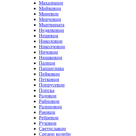
Махалници
Мийковци
Миневци
Мирчовци
Мъртвината
Недялковци
Нешевци
Николовци
Николчовци
Ничовци
Нюшковци
Палици
Папратлива
Пейковци
Петковци
Попрусевци
Попска
Радовци
Райновци
Ралиновци
Раювци
Ребревци
Руховци
Светославци
Средни колиби