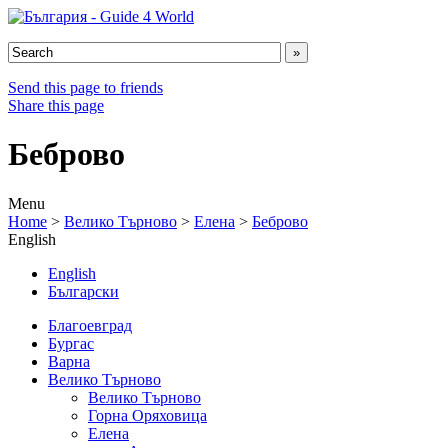
Send this page to friends
Share this page
Беброво
Menu
Home
>
Велико Търново
>
Елена
>
Беброво
English
English
Български
Благоевград
Бургас
Варна
Велико Търново
Велико Търново
Горна Оряховица
Елена