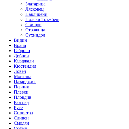
Златарица
Лясковец
Павликени
Полски Тръмбеш
Свищов
Стражица
Сухиндол
Видин
Враца
Габрово
Добрич
Кърджали
Кюстендил
Ловеч
Монтана
Пазарджик
Перник
Плевен
Пловдив
Разград
Русе
Силистра
Сливен
Смолян
София