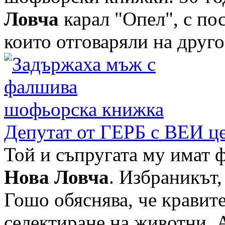
Ловча
карал "Опел", с по
които отговаряли на друг
Депутат от ГЕРБ с ВЕИ це
Той и съпругата му имат 
Нова Ловча
. Избраникът,
Гошо обяснява, че кравите
селектиране на животни. 