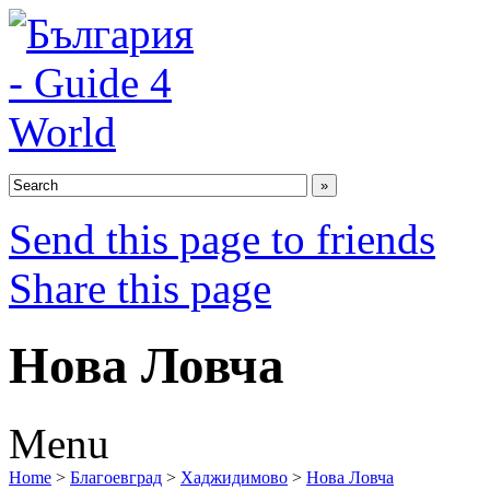
Send this page to friends
Share this page
Нова Ловча
Menu
Home
>
Благоевград
>
Хаджидимово
>
Нова Ловча