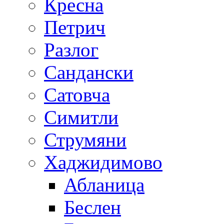
Кресна
Петрич
Разлог
Сандански
Сатовча
Симитли
Струмяни
Хаджидимово
Абланица
Беслен