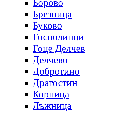
Борово
Брезница
Буково
Господинци
Гоце Делчев
Делчево
Добротино
Драгостин
Корница
Лъжница