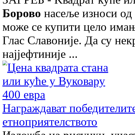
Борово
насеље износи од 
може се купити цело имањ
Глас Славониjе. Да су не
наjjефтиниjе ...
Награждават победителите
етноприятелството