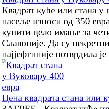
Квадрат куће или стана у 
насеље износи од 350 евра
купити цело имање за чет
Славоније. Да су некретн
најјефтиније потврдила је .
Цена квадрата стана или к
ЗAГРEБ - Kвадрат куће ил