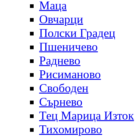
Маца
Овчарци
Полски Градец
Пшеничево
Раднево
Рисиманово
Свободен
Сърнево
Тец Марица Изток
Тихомирово