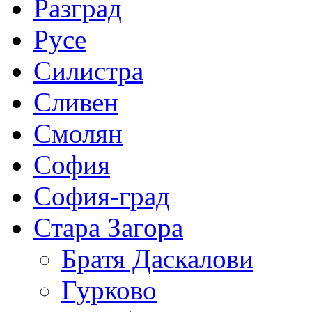
Разград
Русе
Силистра
Сливен
Смолян
София
София-град
Стара Загора
Братя Даскалови
Гурково