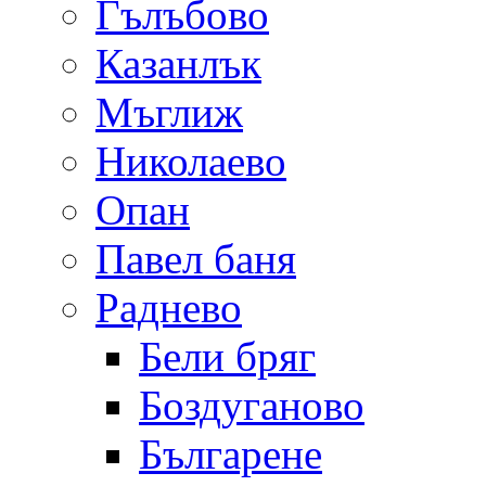
Гълъбово
Казанлък
Мъглиж
Николаево
Опан
Павел баня
Раднево
Бели бряг
Боздуганово
Българене