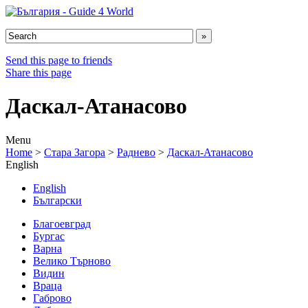
Send this page to friends
Share this page
Даскал-Атанасово
Menu
Home
>
Стара Загора
>
Раднево
>
Даскал-Атанасово
English
English
Български
Благоевград
Бургас
Варна
Велико Търново
Видин
Враца
Габрово