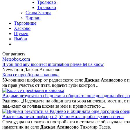
Трояново
Трънково
Стара Загора
Чирпан
Търговище
Хасково
Шумен
Ямбол
Our partners
Meteobox.com
If you find any incorrect information please let us know
News from Даскал-Атанасово
Кола се преобърна в канавка
50-годишен шофьор от радневското село
Даскал Атанасово
е п
на прав участък от пътя, водачът губи контрол ...
Видими резултати за Раднево и общината още догодина обеща 
Раднево. „Надеждата на общината са хора мислещи, местни, с по
зам.-кмет са голяма школа за мен и предимството ...
Вижте как пиян шофьор с 2,57 промила проби тухлена стена
След удара на пежото в постройката в стената се образувала г
наместник на село
Даскал Атанасово
Тихомир Тасев.