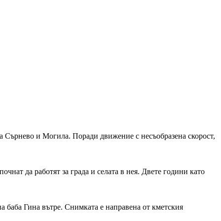
та Сърнево и Могила. Поради движение с несъобразена скорост,
чнат да работят за града и селата в нея. Двете години като
на баба Гина вътре. Снимката е направена от кметския