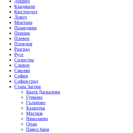
Добрич
Кърджали
Кюстендил
Ловеч
Монтана
Пазарджик
Перник
Плевен
Пловдив
Разград
Русе
Силистра
Сливен
Смолян
София
София-град
Стара Загора
Братя Даскалови
Гурково
Гълъбово
Казанлък
Мъглиж
Николаево
Опан
Павел баня