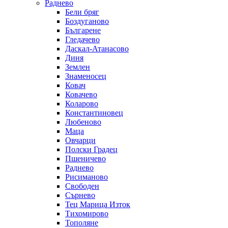
Раднево
Бели бряг
Боздуганово
Българене
Гледачево
Даскал-Атанасово
Диня
Землен
Знаменосец
Ковач
Ковачево
Коларово
Константиновец
Любеново
Маца
Овчарци
Полски Градец
Пшеничево
Раднево
Рисиманово
Свободен
Сърнево
Тец Марица Изток
Тихомирово
Тополяне