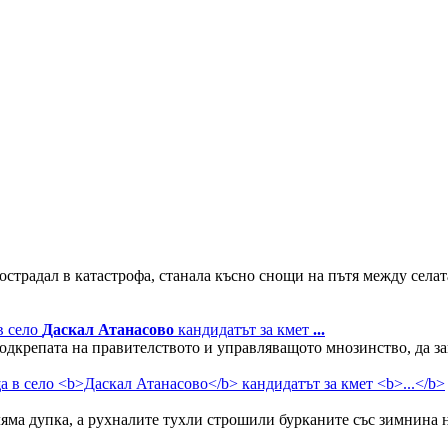
острадал в катастрофа, станала късно снощи на пътя между села
в село
Даскал Атанасово
кандидатът за кмет
...
дкрепата на правителството и управляващото мнозинство, да запо
оляма дупка, а рухналите тухли строшили бурканите със зимнина 