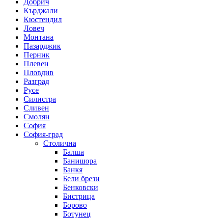
Добрич
Кърджали
Кюстендил
Ловеч
Монтана
Пазарджик
Перник
Плевен
Пловдив
Разград
Русе
Силистра
Сливен
Смолян
София
София-град
Столична
Балша
Банишора
Банкя
Бели брези
Бенковски
Бистрица
Борово
Ботунец