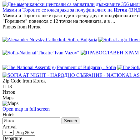
Маями и Торонто се класираха за полуфиналите на
Изток
(ВИД
Маями и Торонто ще играят един срещу друг в полуфиналите 
"Горещите" поведоха с 12 точки на почивката, а в ...
Photos from Изток
Zip Code from Изток
1113
Изток
Maps
Open map in full screen
Hotels
Arrival
Departure