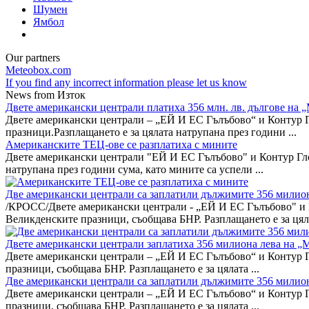
Шумен
Ямбол
Our partners
Meteobox.com
If you find any incorrect information please let us know
News from Изток
Двете американски централи платиха 356 млн. лв. дългове н
Двете американски централи – „ЕЙ И ЕС Гълъбово“ и Контур
празници.Разплащането е за цялата натрупана през години ...
Американските ТЕЦ-ове се разплатиха с мините
Двете американски централи "ЕЙ И ЕС Гълъбово" и Контур Г
натрупана през години сума, като мините са успели ...
Две американски централи са заплатили дължимите 356 мили
/КРОСС/Двете американски централи - „ЕЙ И ЕС Гълъбово" и
Великденските празници, съобщава БНР. Разплащането е за цяла
Двете американски централи заплатиха 356 милиона лева на
Двете американски централи – „ЕЙ И ЕС Гълъбово“ и Контур
празници, съобщава БНР. Разплащането е за цялата ...
Две американски централи са заплатили дължимите 356 мили
Двете американски централи – „ЕЙ И ЕС Гълъбово“ и Контур
празници, съобщава БНР. Разплащането е за цялата ...