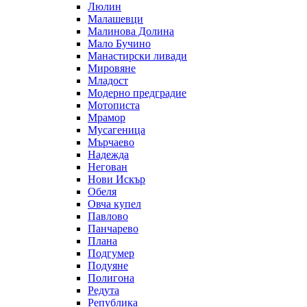
Люлин
Малашевци
Малинова Долина
Мало Бучино
Манастирски ливади
Мировяне
Младост
Модерно предградие
Мотописта
Мрамор
Мусагеница
Мърчаево
Надежда
Негован
Нови Искър
Обеля
Овча купел
Павлово
Панчарево
Плана
Подгумер
Подуяне
Полигона
Редута
Република