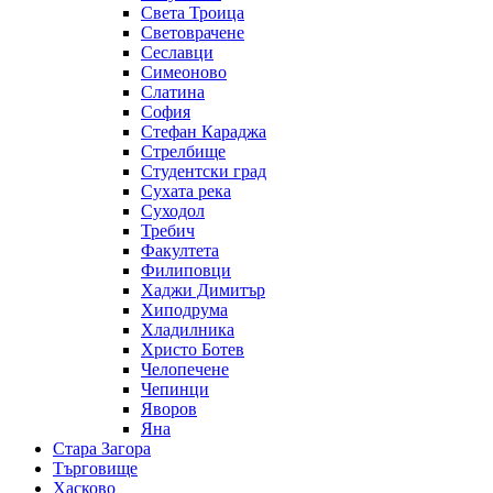
Света Троица
Световрачене
Сеславци
Симеоново
Слатина
София
Стефан Караджа
Стрелбище
Студентски град
Сухата река
Суходол
Требич
Факултета
Филиповци
Хаджи Димитър
Хиподрума
Хладилника
Христо Ботев
Челопечене
Чепинци
Яворов
Яна
Стара Загора
Търговище
Хасково