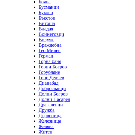
Бояна
Бусманци
Бухово
Бъкстон
Витоша
Владая
Войнеговци
Волуяк
Враждебна
Гео Милев
Герман
Горна баня
Горни Богров
Горубляне
Гоце Делчев
Дианабад
Доброславци
Долни Богров
Долни Пасарел
Драгалевци
Дружба
Дървеница
Железница
Желява
Житен