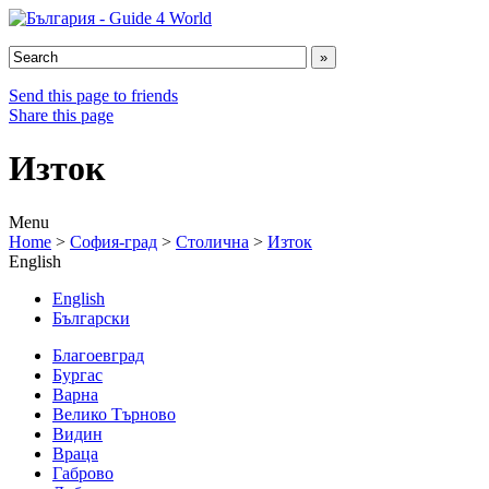
Send this page to friends
Share this page
Изток
Menu
Home
>
София-град
>
Столична
>
Изток
English
English
Български
Благоевград
Бургас
Варна
Велико Търново
Видин
Враца
Габрово