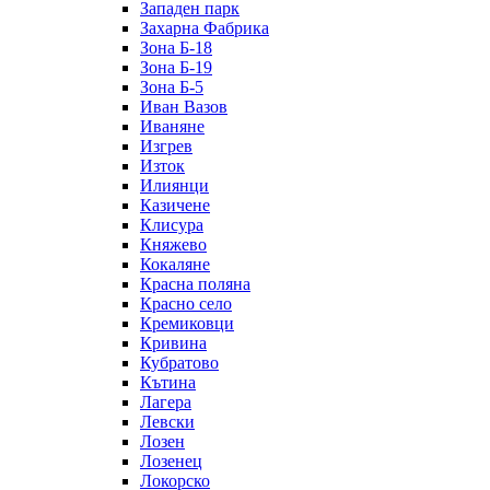
Западен парк
Захарна Фабрика
Зона Б-18
Зона Б-19
Зона Б-5
Иван Вазов
Иваняне
Изгрев
Изток
Илиянци
Казичене
Клисура
Княжево
Кокаляне
Красна поляна
Красно село
Кремиковци
Кривина
Кубратово
Кътина
Лагера
Левски
Лозен
Лозенец
Локорско