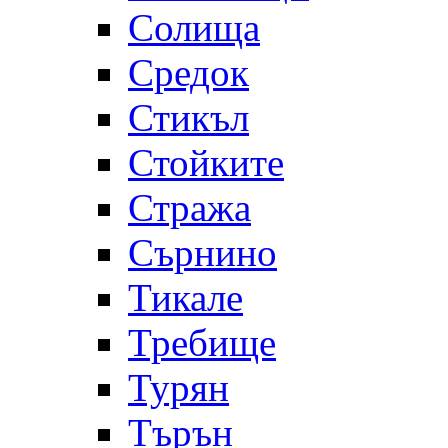
Солища
Средок
Стикъл
Стойките
Стража
Сърнино
Тикале
Требище
Турян
Търън