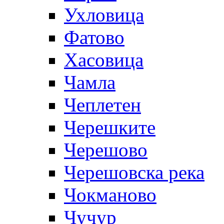
Ухловица
Фатово
Хасовица
Чамла
Чеплетен
Черешките
Черешово
Черешовска река
Чокманово
Чучур