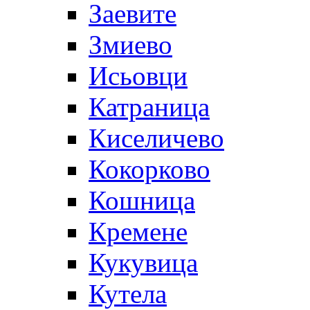
Заевите
Змиево
Исьовци
Катраница
Киселичево
Кокорково
Кошница
Кремене
Кукувица
Кутела