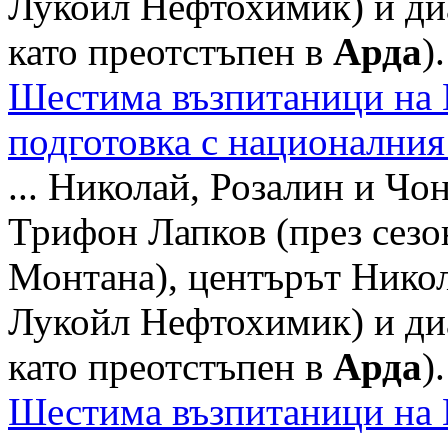
Лукойл Нефтохимик) и диа
като преотстъпен в
Арда
).
Шестима възпитаници на 
подготовка с националния
... Николай, Розалин и Ч
Трифон Лапков (през сезо
Монтана), центърът Никол
Лукойл Нефтохимик) и диа
като преотстъпен в
Арда
).
Шестима възпитаници на 