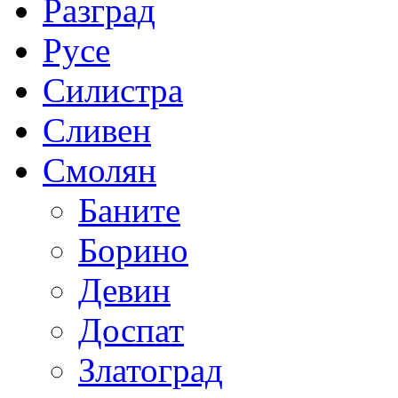
Разград
Русе
Силистра
Сливен
Смолян
Баните
Борино
Девин
Доспат
Златоград