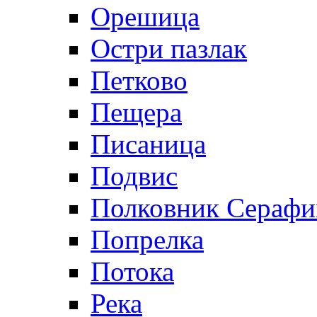
Орешица
Остри пазлак
Петково
Пещера
Писаница
Подвис
Полковник Сераф
Попрелка
Потока
Река