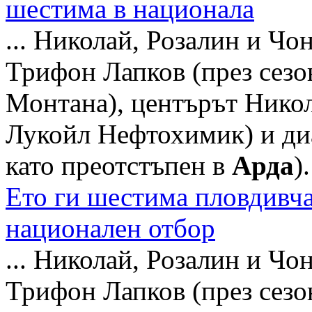
шестима в национала
... Николай, Розалин и Ч
Трифон Лапков (през сезо
Монтана), центърът Никол
Лукойл Нефтохимик) и диа
като преотстъпен в
Арда
).
Ето ги шестима пловдивча
национален отбор
... Николай, Розалин и Ч
Трифон Лапков (през сезо