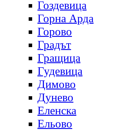
Гоздевица
Горна Арда
Горово
Градът
Гращица
Гудевица
Димово
Дунево
Еленска
Ельово