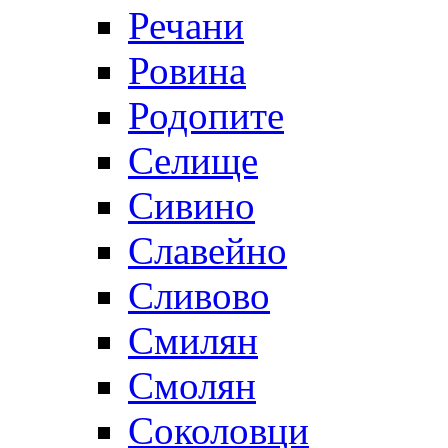
Речани
Ровина
Родопите
Селище
Сивино
Славейно
Сливово
Смилян
Смолян
Соколовци