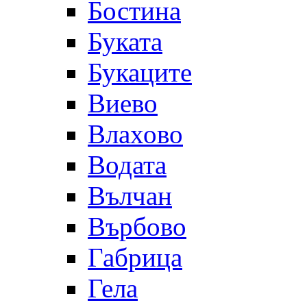
Бостина
Буката
Букаците
Виево
Влахово
Водата
Вълчан
Върбово
Габрица
Гела