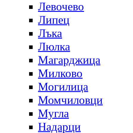
Левочево
Липец
Лъка
Люлка
Магарджица
Милково
Могилица
Момчиловци
Мугла
Надарци