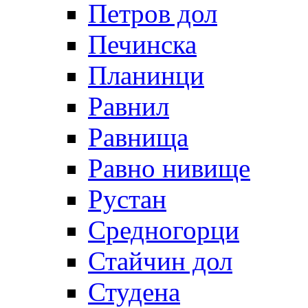
Петров дол
Печинска
Планинци
Равнил
Равнища
Равно нивище
Рустан
Средногорци
Стайчин дол
Студена