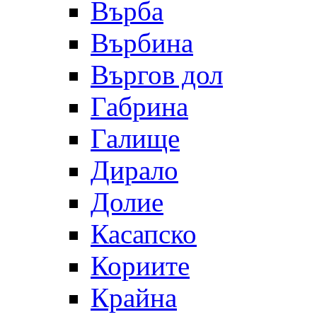
Върба
Върбина
Въргов дол
Габрина
Галище
Дирало
Долие
Касапско
Кориите
Крайна