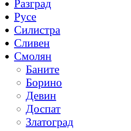
Разград
Русе
Силистра
Сливен
Смолян
Баните
Борино
Девин
Доспат
Златоград