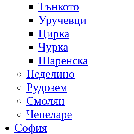
Тънкото
Уручевци
Цирка
Чурка
Шаренска
Неделино
Рудозем
Смолян
Чепеларе
София