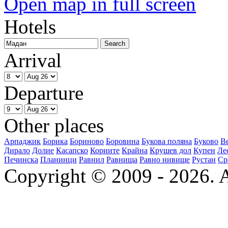
Open map in full screen
Hotels
Arrival
Departure
Other places
Арпаджик
Борика
Бориново
Боровина
Букова поляна
Буково
В
Дирало
Долие
Касапско
Кориите
Крайна
Крушев дол
Купен
Ле
Печинска
Планинци
Равнил
Равнища
Равно нивище
Рустан
Ср
Copyright © 2009 - 2026. Al