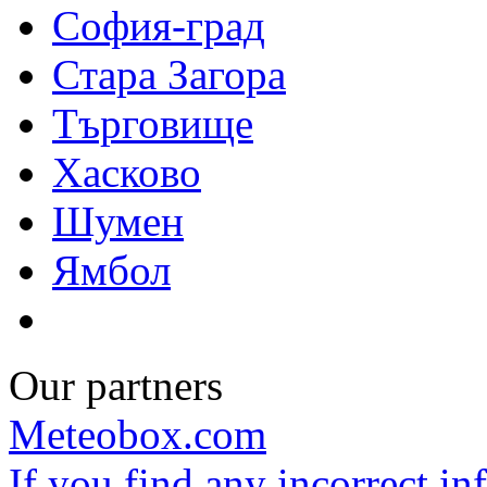
София-град
Стара Загора
Търговище
Хасково
Шумен
Ямбол
Our partners
Meteobox.com
If you find any incorrect i