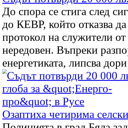
До спора се стига след си
до КЕВР, който отказва д
протокол на служители от
нередовен. Въпреки разпо
енергетиката, липсва дори 
Озаптиха четирима селски
Полицията в град Бяла за