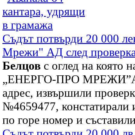
Съдът потвърди 20 000 ле
Мрежи" АД след проверк
Белцов
с оглед на която н
„ЕНЕРГО-ПРО МРЕЖИ”АД
адрес, извършили провер
№4659477, констатирали 
по горе номер и съставили 
Съдът потвърди 20 000 лв.