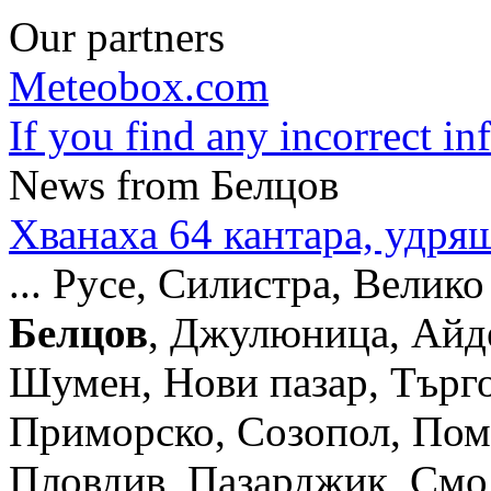
Our partners
Meteobox.com
If you find any incorrect i
News from Белцов
Хванаха 64 кантара, удря
... Русе, Силистра, Велик
Белцов
, Джулюница, Айде
Шумен, Нови пазар, Търг
Приморско, Созопол, Пом
Пловдив, Пазарджик, Смоля