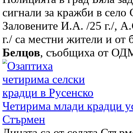
сигнали за кражби в село 
Заловените И.А. /25 г./, А.С
г./ са местни жители и от
Белцов
, съобщиха от ОДМ
Четирима млади крадци у
Стърмен
Лицата са от селата Стър