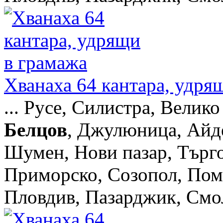
Хванаха 64 кантара, удря
... Русе, Силистра, Велик
Белцов
, Джулюница, Айде
Шумен, Нови пазар, Търг
Приморско, Созопол, Пом
Пловдив, Пазарджик, Смоля