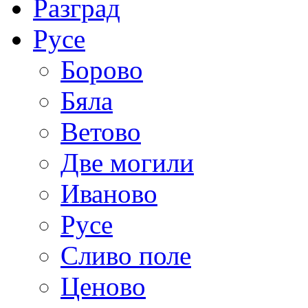
Разград
Русе
Борово
Бяла
Ветово
Две могили
Иваново
Русе
Сливо поле
Ценово