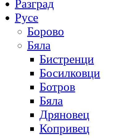
Разград
Русе
Борово
Бяла
Бистренци
Босилковци
Ботров
Бяла
Дряновец
Копривец