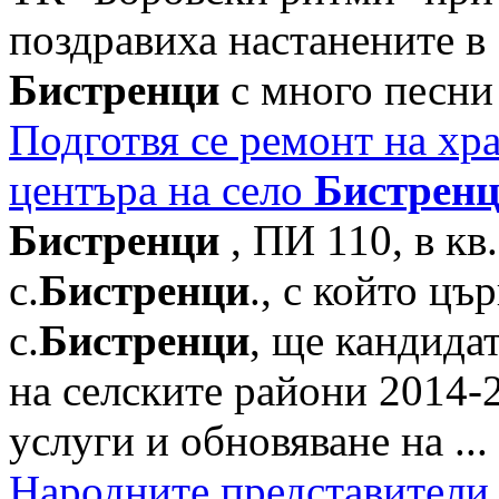
поздравиха настанените в 
Бистренци
с много песни 
Подготвя се ремонт на хр
центъра на село
Бистрен
Бистренци
, ПИ 110, в кв
с.
Бистренци
., с който цъ
с.
Бистренци
, ще кандида
на селските райони 2014-2
услуги и обновяване на ...
Народните представители 