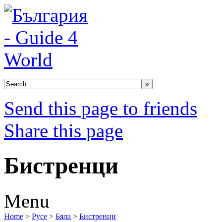
Send this page to friends
Share this page
Бистренци
Menu
Home
>
Русе
>
Бяла
>
Бистренци