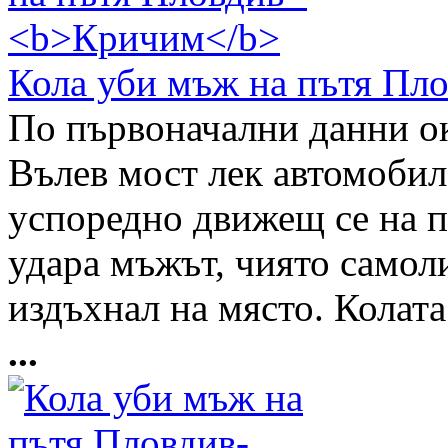
Кола уби мъж на пътя Пло
По първоначални данни ок
Вълев мост лек автомоби
успоредно движещ се на 
удара мъжът, чиято самоли
издъхнал на място. Колат
...