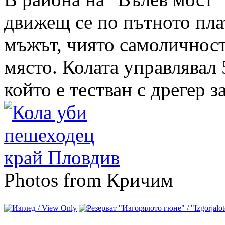
движещ се по пътното пла
мъжът, чиято самоличност
място. Колата управлявал
който е тестван с дрегер з
Photos from Кричим