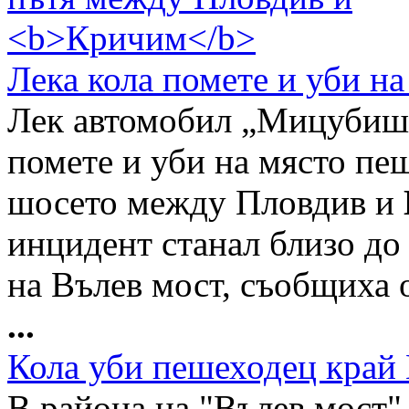
Лека кола помете и уби н
Лек автомобил „Мицубиш
помете и уби на място пе
шосето между Пловдив и
инцидент станал близо до
на Вълев мост, съобщиха 
...
Кола уби пешеходец край
В района на "Вълев мост