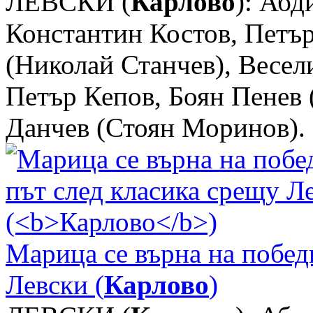
ЛЕВСКИ (
Карлово
): Абд
Константин Костов, Петъ
(Николай Станчев), Весел
Петър Кепов, Боян Пенев 
Данчев (Стоян Моринов).
Марица се върна на побед
Левски (
Карлово
)