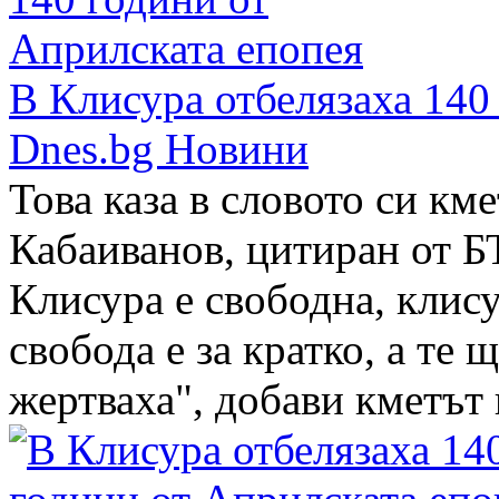
В Клисура отбелязаха 140
Dnes.bg Новини
Това каза в словото си км
Кабаиванов, цитиран от БТ
Клисура е свободна, клису
свобода е за кратко, а те щ
жертваха", добави кметът н