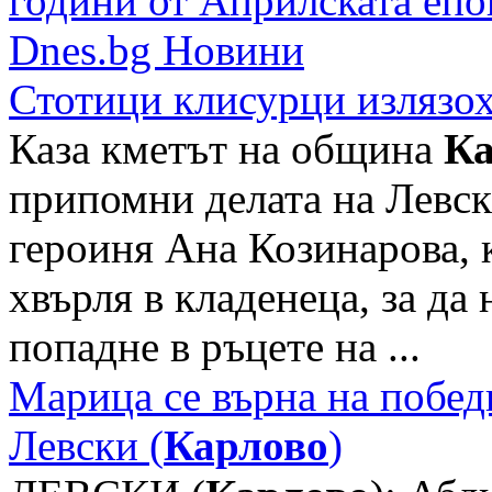
Стотици клисурци излязох
Каза кметът на община
Ка
припомни делата на Левск
героиня Ана Козинарова, к
хвърля в кладенеца, за да 
попадне в ръцете на ...
Марица се върна на побед
Левски (
Карлово
)