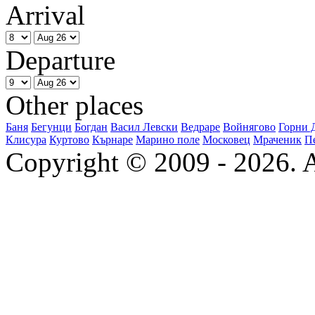
Arrival
Departure
Other places
Баня
Бегунци
Богдан
Васил Левски
Ведраре
Войнягово
Горни 
Клисура
Куртово
Кърнаре
Марино поле
Московец
Мраченик
П
Copyright © 2009 - 2026. Al