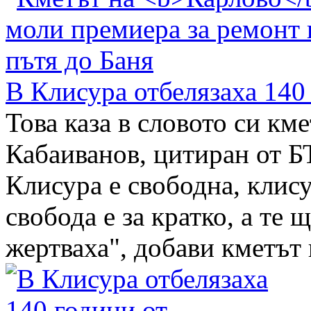
В Клисура отбелязаха 140
Това каза в словото си км
Кабаиванов, цитиран от БТ
Клисура е свободна, клису
свобода е за кратко, а те щ
жертваха", добави кметът н