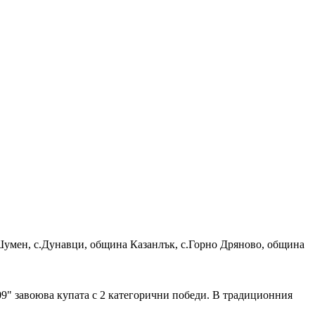
 Шумен, с.Дунавци, община Казанлък, с.Горно Дряново, община
09" завоюва купата с 2 категорични победи. В традиционния