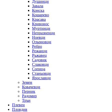
Душинци
Завала
Конска
Кошарево
Красава
Кривонос
Муртинци
Непразненци
Ноевци
Озърновци
Ребро
Режанци
Ръжавец
Садовик
Слаковци
Сопица
Станьовци
Ярославци
Земен
Ковачевци
Перник
Радомир
Трън
Плевен
Пловдив