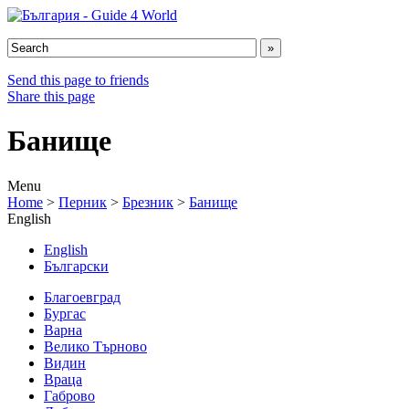
Send this page to friends
Share this page
Банище
Menu
Home
>
Перник
>
Брезник
>
Банище
English
English
Български
Благоевград
Бургас
Варна
Велико Търново
Видин
Враца
Габрово