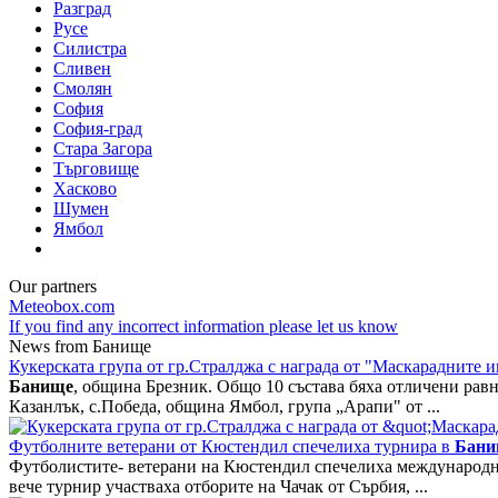
Разград
Русе
Силистра
Сливен
Смолян
София
София-град
Стара Загора
Търговище
Хасково
Шумен
Ямбол
Our partners
Meteobox.com
If you find any incorrect information please let us know
News from Банище
Кукерската група от гр.Стралджа с награда от "Маскарадните и
Банище
, община Брезник. Общо 10 състава бяха отличени рав
Казанлък, с.Победа, община Ямбол, група „Арапи" от ...
Футболните ветерани от Кюстендил спечелиха турнира в
Бани
Футболистите- ветерани на Кюстендил спечелиха международ
вече турнир участваха отборите на Чачак от Сърбия, ...