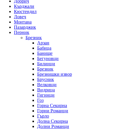
Добрич
Кърджали
Кюстендил
Ловеч
Монтана
Пазарджик
Перник
Брезник
Арзан
Бабица
Банище
Бегуновци
Билинци
Брезник
Брезнишки извор
Брусник
Велковци
Видрица
Гигинци
Гоз
Горна Секирна
Горни Романци
Гърло
Долна Секирна
Долни Романци