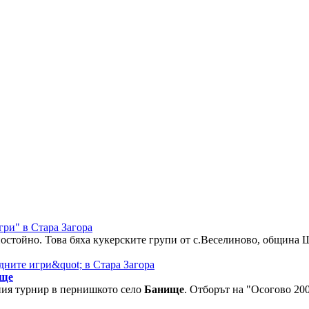
гри" в Стара Загора
ностойно. Това бяха кукерските групи от с.Веселиново, община
ще
ния турнир в пернишкото село
Банище
. Отборът на "Осогово 20