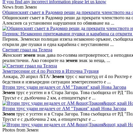
If you find any incorrect information please let us know
News from Земен
Общинският съвет в Радомир реши да прекрати членството на
Общинският съвет в Радомир реши да прекрати членството на 
Алексиев са установени нарушения по обявяване на ...
Перник: Незаконно притежавани пушки и карабина са открити
Перник. Земенски полицаи иззеха незаконно оръжие, съобщиха 
открили две пушки и една карабина с неустановени ...
Светият граал на Телеца
Женският
земен
знак дава по-голяма интровертност, а неподвиж
реалистични. Ако говорите на
земен
знак за неща, ...
Земетресение от 4 по Рихтер в Източна Турция
Анкара, 20 април /БТА/
Земен
трус с магнитуд от 4 по Рихтер 
бедствия и извънредни ситуации земетресението е ...
Втори трус удари недалеч от АМ "Тракия" край Нова Загора
Земен
трус е усетен и в Стара Загора. Това съобщиха от РД "Пож
Трусът е с дълбочина 2 км, а епицентърът е ...
Втори трус удари недалеч от АМ "Тракия" край Нова Загора
Земен
трус е усетен и в Стара Загора. Това съобщиха от РД "Пож
Трусът е с дълбочина 2 км, а епицентърът е ...
Photos from Земен