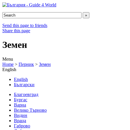
Send this page to friends
Share this page
Земен
Menu
Home
>
Перник
>
Земен
English
English
Български
Благоевград
Бургас
Варна
Велико Търново
Видин
Враца
Габрово