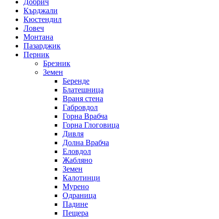
Добрич
Кърджали
Кюстендил
Ловеч
Монтана
Пазарджик
Перник
Брезник
Земен
Беренде
Блатешница
Враня стена
Габровдол
Горна Врабча
Горна Глоговица
Дивля
Долна Врабча
Еловдол
Жабляно
Земен
Калотинци
Мурено
Одраница
Падине
Пещера