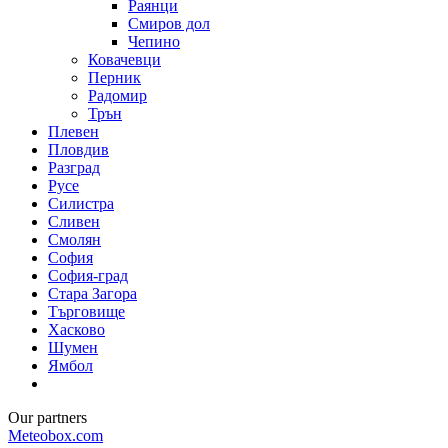
Раянци
Смиров дол
Чепино
Ковачевци
Перник
Радомир
Трън
Плевен
Пловдив
Разград
Русе
Силистра
Сливен
Смолян
София
София-град
Стара Загора
Търговище
Хасково
Шумен
Ямбол
Our partners
Meteobox.com