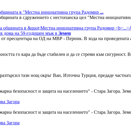
 общината в "Местна инициативна група Радомир
...
общината в сдружението с нестопанска цел "Местна инициативна
 в дома на 59-годишен мъж в
Земен
от пресцентъра на ОД на МВР - Перник. В хода на проведената а
ността го кара да бъде стабилен и да се стреми към сигурност. 
е разтърсил тази нощ окръг Ван, Източна Турция, предаде частна
арна безопасност и защита на населението" - Стара Загора. Земет
арна безопасност и защита на населението" - Стара Загора. Земет