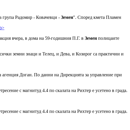
 група Радомир - Ковачевци -
Земен
". Според кмета Пламен
кция вчера, в дома на 59-годишния П.Г. в
Земен
полицаите
Всички земни знаци и Телец, и Дева, и Козирог са практични и
та агенция Доган. По данни на Дирекцията за управление при
ресение с магнитуд 4.4 по скалата на Рихтер е усетено в града.
ресение с магнитуд 4.4 по скалата на Рихтер е усетено в града.