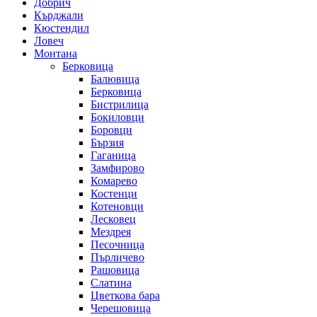
Добрич
Кърджали
Кюстендил
Ловеч
Монтана
Берковица
Балювица
Берковица
Бистрилица
Бокиловци
Боровци
Бързия
Гаганица
Замфирово
Комарево
Костенци
Котеновци
Лесковец
Мездрея
Песочница
Пърличево
Рашовица
Слатина
Цветкова бара
Черешовица