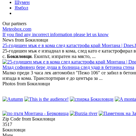
Шумен
Ямбол
Our partners
Meteobox.com
If you find any incorrect information please let us know
News from Бокиловци
25-годишен мъж е в кома след катастрофа край Монтана | Dnes
25-годишен мъж е изпаднал в кома, след като е катастрофирал 
с.
Бокиловци
. Екипът, изпратен на място, ...
Млад софиянец бере душа в болница след удар в бетонна стена
Малко преди 3 часа лек автомобил "Пежо 106" се забил в бетон
изпада в кома. Транспортиран е до центъра за ...
Photos from Бокиловци
Zip Code from Бокиловци
3517
Бокиловци
Maps