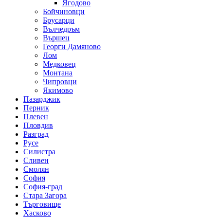
Ягодово
Бойчиновци
Брусарци
Вълчедръм
Вършец
Георги Дамяново
Лом
Медковец
Монтана
Чипровци
Якимово
Пазарджик
Перник
Плевен
Пловдив
Разград
Русе
Силистра
Сливен
Смолян
София
София-град
Стара Загора
Търговище
Хасково