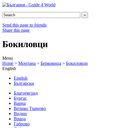
Send this page to friends
Share this page
Бокиловци
Menu
Home
>
Монтана
>
Берковица
>
Бокиловци
English
English
Български
Благоевград
Бургас
Варна
Велико Търново
Видин
Враца
Габрово