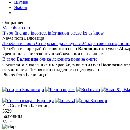
Шумен
Ямбол
Our partners
Meteobox.com
If you find any incorrect information please let us know
News from Балювица
Лечебен извор в Северозапада лекува с 24-каратово злато, но 
Лечебен извор край берковското село
Балювица
лекува с 24-ка
чревни неразположения и заболявания на нервната ...
В село
Балювица
блика лековита вода за очите
Свещената вода от язмото край берковското село
Балювица
лек
от мистерии. Лековитото кладенче съществува от ...
Photos from Балювица
Zip Code from Балювица
3529
Балювица
Maps