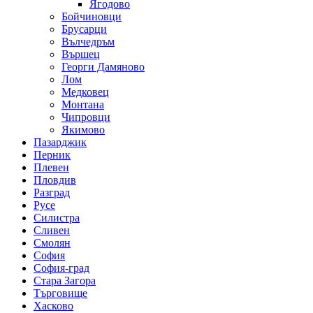
Ягодово
Бойчиновци
Брусарци
Вълчедръм
Вършец
Георги Дамяново
Лом
Медковец
Монтана
Чипровци
Якимово
Пазарджик
Перник
Плевен
Пловдив
Разград
Русе
Силистра
Сливен
Смолян
София
София-град
Стара Загора
Търговище
Хасково