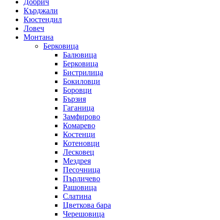
Добрич
Кърджали
Кюстендил
Ловеч
Монтана
Берковица
Балювица
Берковица
Бистрилица
Бокиловци
Боровци
Бързия
Гаганица
Замфирово
Комарево
Костенци
Котеновци
Лесковец
Мездрея
Песочница
Пърличево
Рашовица
Слатина
Цветкова бара
Черешовица