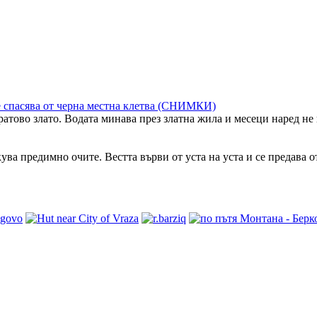
не спасява от черна местна клетва (СНИМКИ)
ратово злато. Водата минава през златна жила и месеци наред не
ува предимно очите. Вестта върви от уста на уста и се предава 