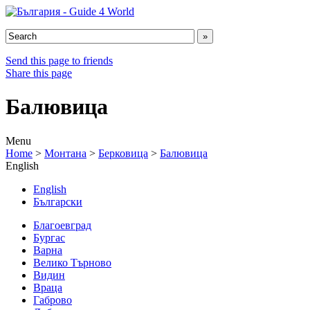
Send this page to friends
Share this page
Балювица
Menu
Home
>
Монтана
>
Берковица
>
Балювица
English
English
Български
Благоевград
Бургас
Варна
Велико Търново
Видин
Враца
Габрово