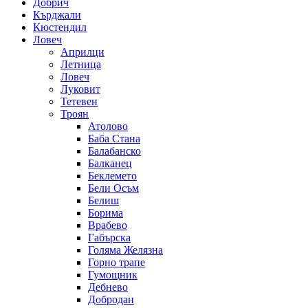
Добрич
Кърджали
Кюстендил
Ловеч
Априлци
Летница
Ловеч
Луковит
Тетевен
Троян
Атолово
Баба Стана
Балабанско
Балканец
Беклемето
Бели Осъм
Белиш
Борима
Врабево
Габърска
Голяма Желязна
Горно трапе
Гумощник
Дебнево
Добродан