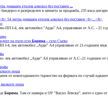
тра домашен етилов алкохол без поставен
...
бандерол и разпределен в шишета за продажба, 235 къса цигари 
во
ево-ПП I-4, лек автомобил "Ауди" А4, управляван от А.С. - 21 г
идент на пътя село
Борима
– село Съево
ПП I-4, лек автомобил „Ауди” А4 управляван от 21-годишен мъж 
офа
во- лек автомобил „Ауди“ А4 управляван от А.С.-21 годишен от с
алките неща
анев от новогодишното тържество на фирмата по случай идването 
лце
Борима
. Там се намира и ОУ "Васил Левски", което е едно от