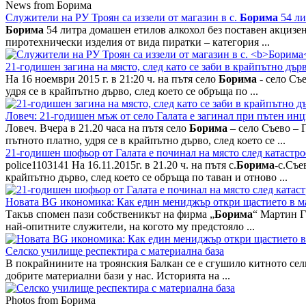
News from Борима
Служители на РУ Троян са иззели от магазин в с.
Борима
54 ли
Борима
54 литра домашен етилов алкохол без поставен акцизен 
пиротехнически изделия от вида пиратки – категория ...
21-годишен загина на място, след като се заби в крайпътно дър
На 16 ноември 2015 г. в 21:20 ч. на пътя село
Борима
- село Съ
удря се в крайпътно дърво, след което се обръща по ...
Ловеч: 21-годишен мъж от село Галата е загинал при пътен инц
Ловеч. Вчера в 21.20 часа на пътя село
Борима
– село Съево – 
пътното платно, удря се в крайпътно дърво, след което се ...
21-годишен шофьор от Галата е починал на място след катастр
police1103141 На 16.11.2015г. в 21.20 ч. на пътя с.
Борима
-с.Съе
крайпътно дърво, след което се обръща по таван и отново ...
Новата BG икономика: Как един мениджър откри щастието в м
Такъв спомен пази собственикът на фирма „
Борима
“ Мартин Г
най-опитните служители, на когото му предстояло ...
Селско училище респектира с материална база
В покрайнините на троянския Балкан се е сгушило китното се
добрите материални бази у нас. Историята на ...
Photos from Борима