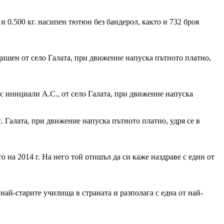
и 0.500 кг. насипен тютюн без бандерол, както и 732 броя
одишен от село Галата, при движение напуска пътното платно,
с инициали А.С., от село Галата, при движение напуска
. Галата, при движение напуска пътното платно, удря се в
на 2014 г. На него той отишъл да си каже наздраве с един от
 най-старите училища в страната и разполага с една от най-