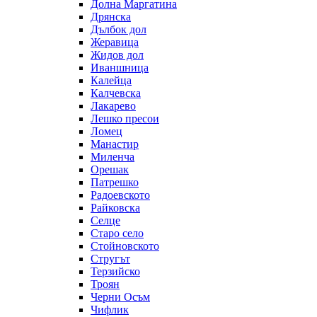
Долна Маргатина
Дрянска
Дълбок дол
Жеравица
Жидов дол
Иваншница
Калейца
Калчевска
Лакарево
Лешко пресои
Ломец
Манастир
Миленча
Орешак
Патрешко
Радоевското
Райковска
Селце
Старо село
Стойновското
Стругът
Терзийско
Троян
Черни Осъм
Чифлик