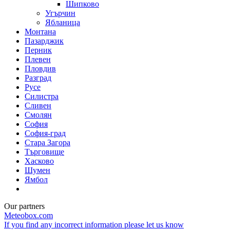
Шипково
Угърчин
Ябланица
Монтана
Пазарджик
Перник
Плевен
Пловдив
Разград
Русе
Силистра
Сливен
Смолян
София
София-град
Стара Загора
Търговище
Хасково
Шумен
Ямбол
Our partners
Meteobox.com
If you find any incorrect information please let us know