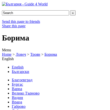
Send this page to friends
Share this page
Борима
Menu
Home
>
Ловеч
>
Троян
>
Борима
English
English
Български
Благоевград
Бургас
Варна
Велико Търново
Видин
Враца
Габрово