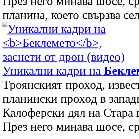
През него минава шосе, с
планина, което свързва сел
Уникални кадри на
Бекле
Троянският проход, извес
планински проход в запад
Калоферски дял на Стара 
През него минава шосе, с