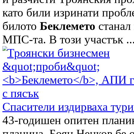
като били изринати пробл
билото
Беклемето
станал 
МПС-та. В този участък ..
Спасители издирваха турис
43-годишен опитен планин
планина. Боян Ненков бе о