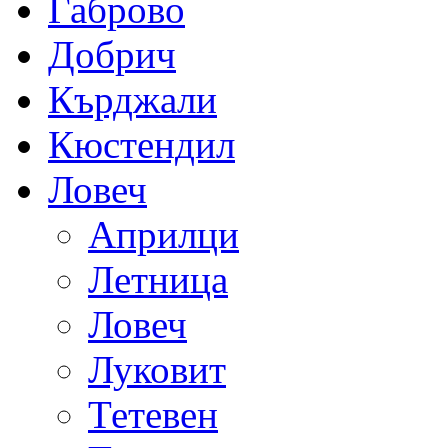
Габрово
Добрич
Кърджали
Кюстендил
Ловеч
Априлци
Летница
Ловеч
Луковит
Тетевен