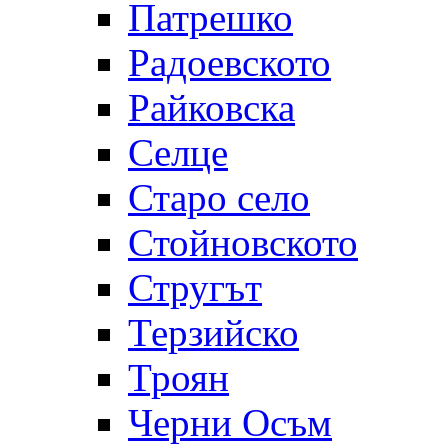
Патрешко
Радоевското
Райковска
Селце
Старо село
Стойновското
Стругът
Терзийско
Троян
Черни Осъм