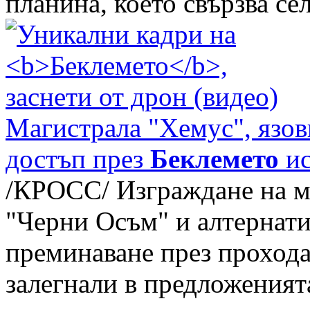
планина, което свързва сел
Магистрала "Хемус", язо
достъп през
Беклемето
ис
/КРОСС/ Изграждане на м
"Черни Осъм" и алтернати
преминаване през проход
залегнали в предложеният