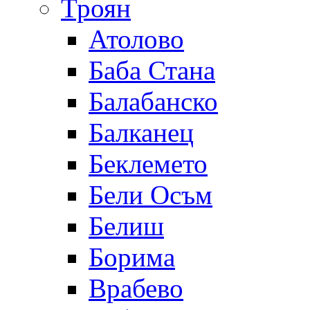
Троян
Атолово
Баба Стана
Балабанско
Балканец
Беклемето
Бели Осъм
Белиш
Борима
Врабево