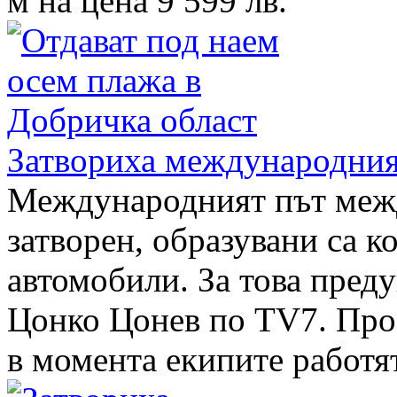
м на цена 9 599 лв.
Затвориха международния
Международният път межд
затворен, образувани са к
автомобили. За това пред
Цонко Цонев по TV7. Про
в момента екипите работят 