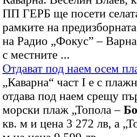
ПП ГЕРБ ще посети селат
рамките на предизборната
на Радио „Фокус” – Варна
с местните ...
Отдават под наем осем пл
„Каварна“ част I е с плажн
отдава под наем срещу пър
морски плаж „Топола –
Бо
кв. м и цена 3 272 лв, а „