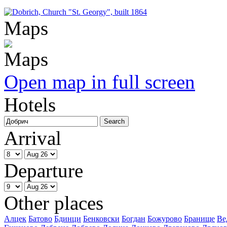
Maps
Open map in full screen
Hotels
Arrival
Departure
Other places
Алцек
Батово
Бдинци
Бенковски
Богдан
Божурово
Бранище
Ве