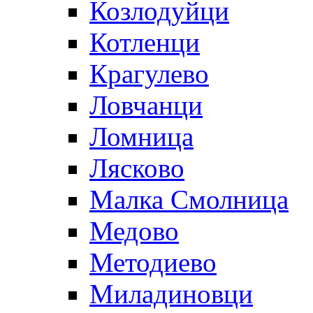
Козлодуйци
Котленци
Крагулево
Ловчанци
Ломница
Лясково
Малка Смолница
Медово
Методиево
Миладиновци