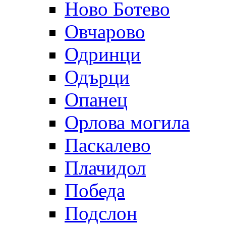
Ново Ботево
Овчарово
Одринци
Одърци
Опанец
Орлова могила
Паскалево
Плачидол
Победа
Подслон