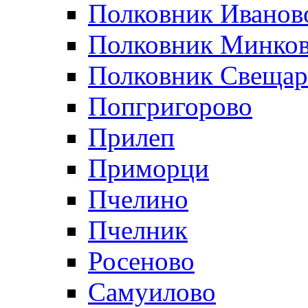
Полковник Иванов
Полковник Минко
Полковник Свещар
Попгригорово
Прилеп
Приморци
Пчелино
Пчелник
Росеново
Самуилово