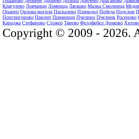
Гешаново
Дебрене
Добрево
Долина
Дончево
Драганово
Дряно
Крагулево
Ловчанци
Ломница
Лясково
Малка Смолница
Медо
Опанец
Орлова могила
Паскалево
Плачидол
Победа
Подслон
П
Попгригорово
Прилеп
Приморци
Пчелино
Пчелник
Росеново
Караджа
Стефаново
Стожер
Тянево
Фелдфебел Денково
Хитов
Copyright © 2009 - 2026. Al