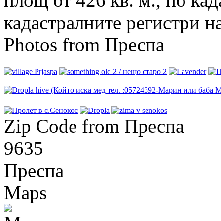
площ от 426 кв. м., по кад
кадастралните регистри на 
Photos from Преспа
Zip Code from Преспа
9635
Преспа
Maps