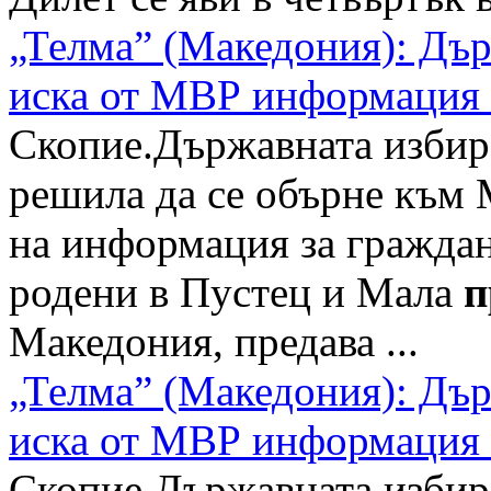
„Телма” (Македония): Дъ
иска от МВР информация 
Скопие.Държавната избир
решила да се обърне към 
на информация за граждан
родени в Пустец и Мала
п
Македония, предава ...
„Телма” (Македония): Дъ
иска от МВР информация 
Скопие.Държавната избир