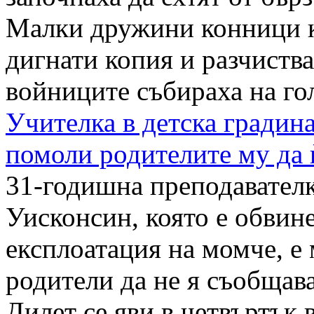
Малки дружини конници к
дигнати копия и разчиств
войниците събираха на гол
Учителка в детска градин
помоли родителите му да 
31-годишна преподавателк
Уисконсин, която е обвине
експлоатация на момче, е 
родители да не я съобщава
Дилет се яви в четвъртък в 