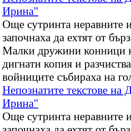
Ирина"
Още сутринта неравните 
започнаха да ехтят от бър
Малки дружини конници к
дигнати копия и разчиств
войниците събираха на гол
Непознатите текстове на 
Ирина"
Още сутринта неравните 
започнаха да ехтят от бър