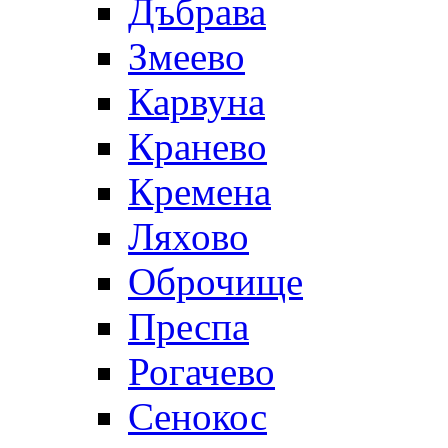
Дъбрава
Змеево
Карвуна
Кранево
Кремена
Ляхово
Оброчище
Преспа
Рогачево
Сенокос