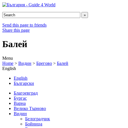
Send this page to friends
Share this page
Балей
Menu
Home
>
Видин
>
Брегово
>
Балей
English
English
Български
Благоевград
Бургас
Варна
Велико Търново
Видин
Белоградчик
Бойница