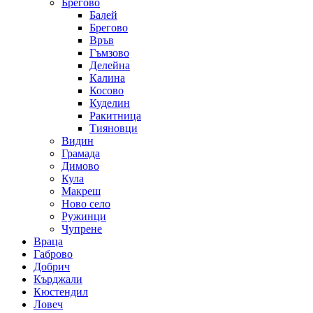
Брегово
Балей
Брегово
Връв
Гъмзово
Делейна
Калина
Косово
Куделин
Ракитница
Тияновци
Видин
Грамада
Димово
Кула
Макреш
Ново село
Ружинци
Чупрене
Враца
Габрово
Добрич
Кърджали
Кюстендил
Ловеч