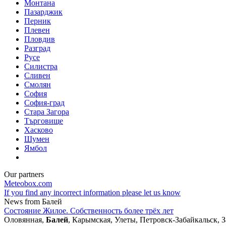
Монтана
Пазарджик
Перник
Плевен
Пловдив
Разград
Русе
Силистра
Сливен
Смолян
София
София-град
Стара Загора
Търговище
Хасково
Шумен
Ямбол
Our partners
Meteobox.com
If you find any incorrect information please let us know
News from Балей
Состояние Жилое. Собственность более трёх лет
Оловянная,
Балей
, Карымская, Улеты, Петровск-Забайкальск, З