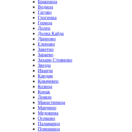
Бракница
Водица
Гагово
Глогинка
Горица
Долец
Долна Кабда
Дриново
Еленово
Заветно
Зараево
Захари Стояново
Звезда
Иванча
Кардам
Ковачевец
Козица
Конак
Ломци
Манастирица
Марчино
Медовина
Осиково
Паламарца
Помощица