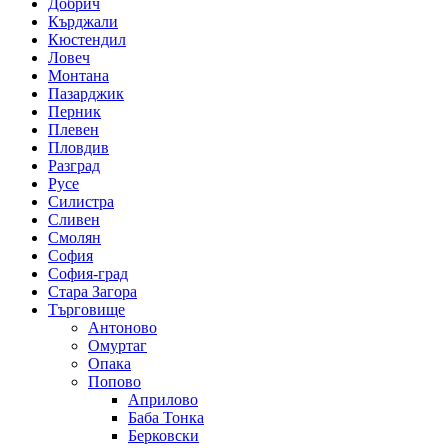
Добрич
Кърджали
Кюстендил
Ловеч
Монтана
Пазарджик
Перник
Плевен
Пловдив
Разград
Русе
Силистра
Сливен
Смолян
София
София-град
Стара Загора
Търговище
Антоново
Омуртаг
Опака
Попово
Априлово
Баба Тонка
Берковски