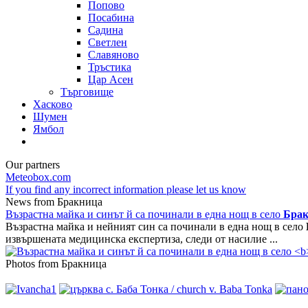
Попово
Посабина
Садина
Светлен
Славяново
Тръстика
Цар Асен
Търговище
Хасково
Шумен
Ямбол
Our partners
Meteobox.com
If you find any incorrect information please let us know
News from Бракница
Възрастна майка и синът й са починали в една нощ в село
Брак
Възрастна майка и нейният син са починали в една нощ в село
извършената медицинска експертиза, следи от насилие ...
Photos from Бракница