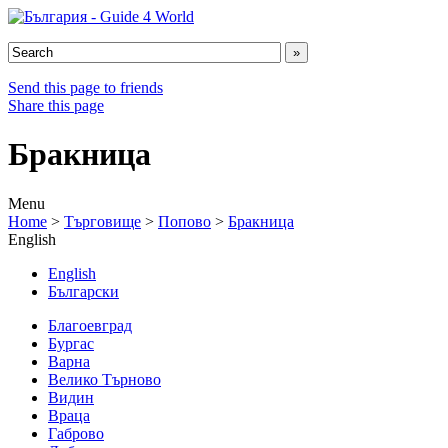
Send this page to friends
Share this page
Бракница
Menu
Home
>
Търговище
>
Попово
>
Бракница
English
English
Български
Благоевград
Бургас
Варна
Велико Търново
Видин
Враца
Габрово