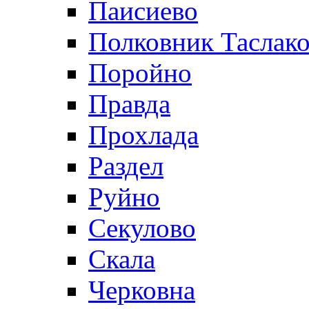
Паисиево
Полковник Таслак
Поройно
Правда
Прохлада
Раздел
Руйно
Секулово
Скала
Черковна