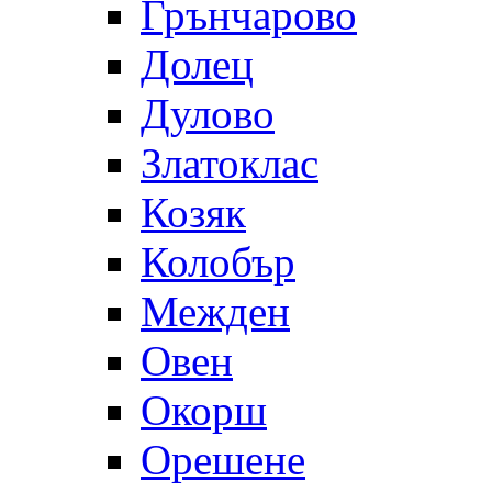
Грънчарово
Долец
Дулово
Златоклас
Козяк
Колобър
Межден
Овен
Окорш
Орешене