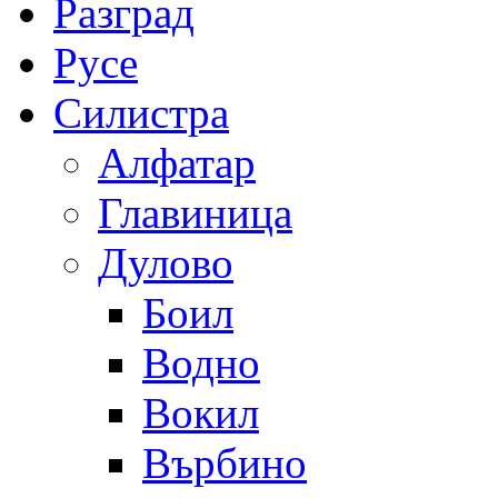
Разград
Русе
Силистра
Алфатар
Главиница
Дулово
Боил
Водно
Вокил
Върбино