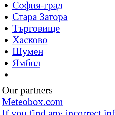
София-град
Стара Загора
Търговище
Хасково
Шумен
Ямбол
Our partners
Meteobox.com
If you find any incorrect i