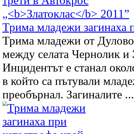
Трима младежи загинаха 
Трима младежи от Дулово 
между селата Чернолик и
Инцидентът е станал около
в който са пътували младе
преобърнал. Загиналите ...