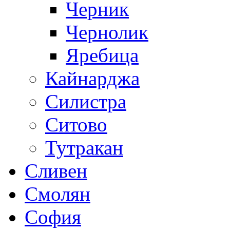
Черник
Чернолик
Яребица
Кайнарджа
Силистра
Ситово
Тутракан
Сливен
Смолян
София