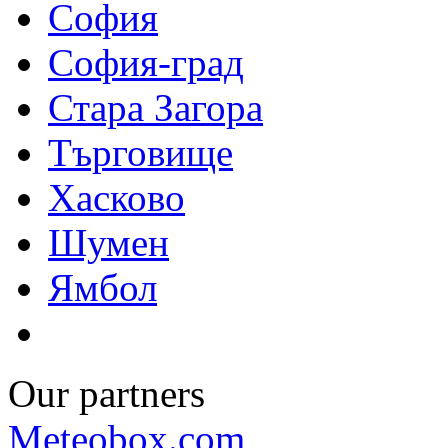
София
София-град
Стара Загора
Търговище
Хасково
Шумен
Ямбол
Our partners
Meteobox.com