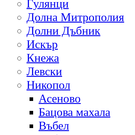
Гулянци
Долна Митрополия
Долни Дъбник
Искър
Кнежа
Левски
Никопол
Асеново
Бацова махала
Въбел