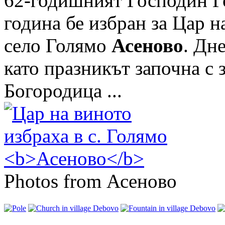
62-годишният Господин Го
година бе избран за Цар 
село Голямо
Асеново
. Дн
като празникът започна с 
Богородица ...
Photos from Асеново