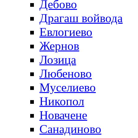
Дебово
Драгаш войвода
Евлогиево
Жернов
Лозица
Любеново
Муселиево
Никопол
Новачене
Санадиново