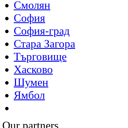
Смолян
София
София-град
Стара Загора
Търговище
Хасково
Шумен
Ямбол
Our partners