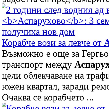
Корабче вози за левче от
А
Възможно е още за Гергьо
транспорт между
Аспару
цели облекчаване на траф
южен квартал, заради рем
Очаква се корабчето ...