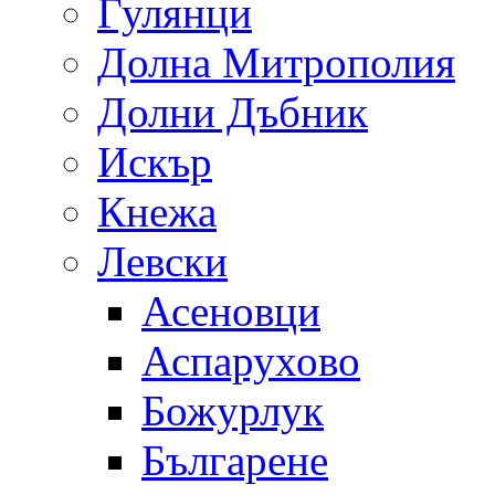
Гулянци
Долна Митрополия
Долни Дъбник
Искър
Кнежа
Левски
Асеновци
Аспарухово
Божурлук
Българене