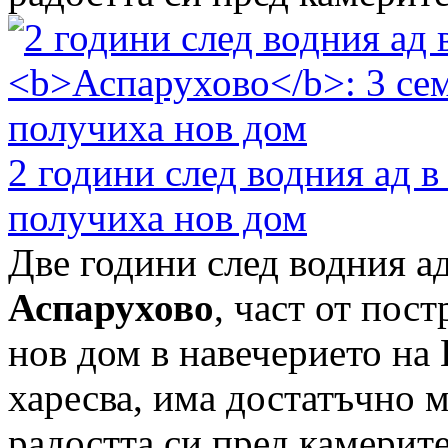
2 години след водния ад 
получиха нов дом
Две години след водния ад
Аспарухово
, част от пос
нов дом в навечерието на
харесва, има достатъчно м
радостта си пред камерите 