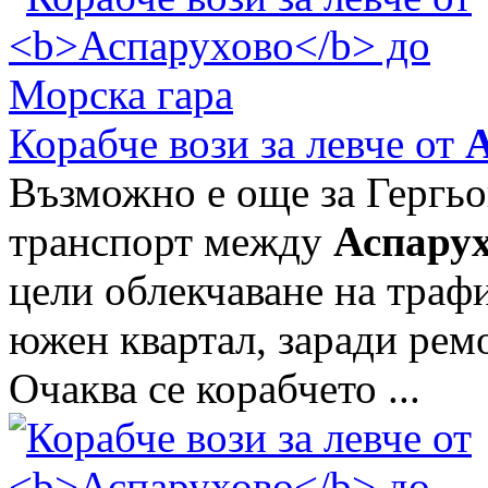
Корабче вози за левче от
А
Възможно е още за Гергьо
транспорт между
Аспару
цели облекчаване на траф
южен квартал, заради рем
Очаква се корабчето ...