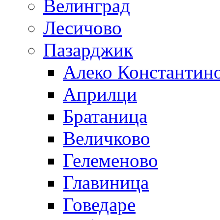
Велинград
Лесичово
Пазарджик
Алеко Константин
Априлци
Братаница
Величково
Гелеменово
Главиница
Говедаре