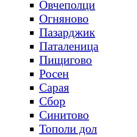
Овчеполци
Огняново
Пазарджик
Паталеница
Пищигово
Росен
Сарая
Сбор
Синитово
Тополи дол