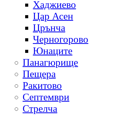
Хаджиево
Цар Асен
Црънча
Черногорово
Юнаците
Панагюрище
Пещера
Ракитово
Септември
Стрелча