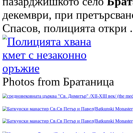
пазарджишкото село
Брат
декември, при претърсван
Спасов, полицията откри .
Photos from Братаница