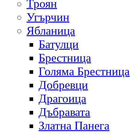
Троян
Угърчин
Ябланица
Батулци
Брестница
Голяма Брестница
Добревци
Драгоица
Дъбравата
Златна Панега