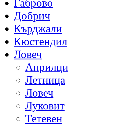
Габрово
Добрич
Кърджали
Кюстендил
Ловеч
Априлци
Летница
Ловеч
Луковит
Тетевен