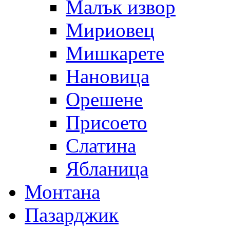
Малък извор
Мириовец
Мишкарете
Нановица
Орешене
Присоето
Слатина
Ябланица
Монтана
Пазарджик