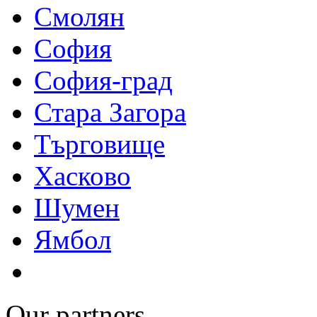
Смолян
София
София-град
Стара Загора
Търговище
Хасково
Шумен
Ямбол
Our partners