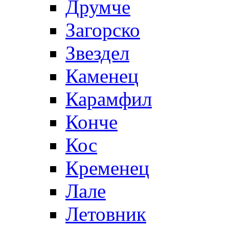
Друмче
Загорско
Звездел
Каменец
Карамфил
Конче
Кос
Кременец
Лале
Летовник