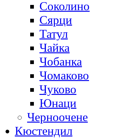
Соколино
Сярци
Татул
Чайка
Чобанка
Чомаково
Чуково
Юнаци
Черноочене
Кюстендил