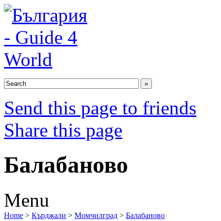
Send this page to friends
Share this page
Балабаново
Menu
Home
>
Кърджали
>
Момчилград
>
Балабаново