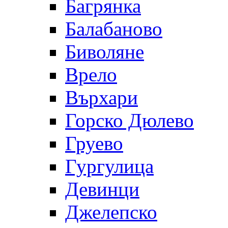
Багрянка
Балабаново
Биволяне
Врело
Върхари
Горско Дюлево
Груево
Гургулица
Девинци
Джелепско