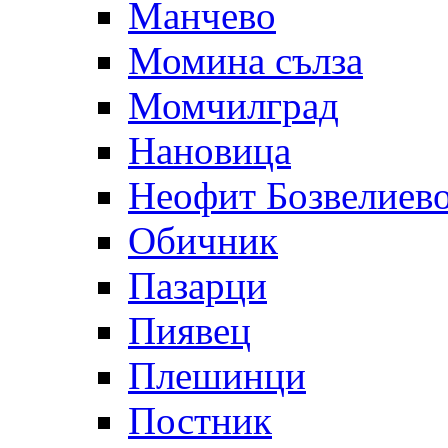
Манчево
Момина сълза
Момчилград
Нановица
Неофит Бозвелиев
Обичник
Пазарци
Пиявец
Плешинци
Постник