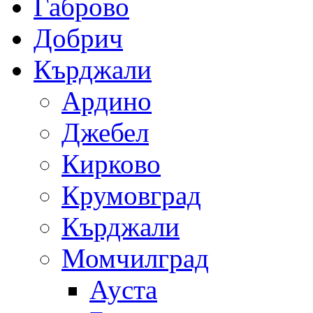
Габрово
Добрич
Кърджали
Ардино
Джебел
Кирково
Крумовград
Кърджали
Момчилград
Ауста