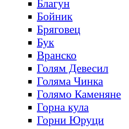
Благун
Бойник
Бряговец
Бук
Вранско
Голям Девесил
Голяма Чинка
Голямо Каменяне
Горна кула
Горни Юруци