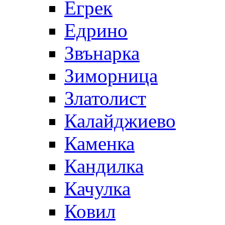
Егрек
Едрино
Звънарка
Зиморница
Златолист
Калайджиево
Каменка
Кандилка
Качулка
Ковил