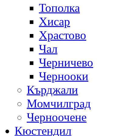
Тополка
Хисар
Храстово
Чал
Черничево
Чернооки
Кърджали
Момчилград
Черноочене
Кюстендил