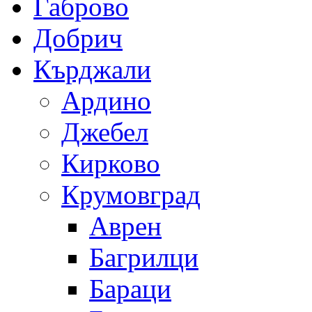
Габрово
Добрич
Кърджали
Ардино
Джебел
Кирково
Крумовград
Аврен
Багрилци
Бараци