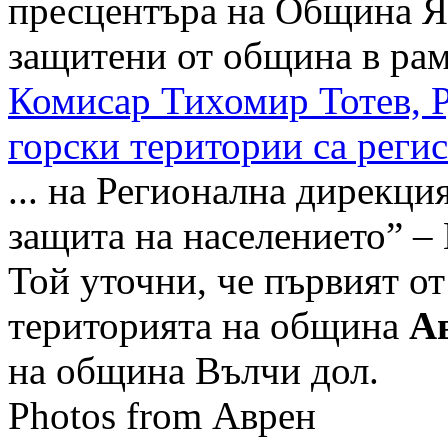
пресцентъра на Община Я
защитени от община в рамк
Комисар Тихомир Тотев, 
горски територии са реги
... на Регионална дирекц
защита на населението” –
Той уточни, че първият от
територията на община
А
на община Вълчи дол.
Photos from Аврен