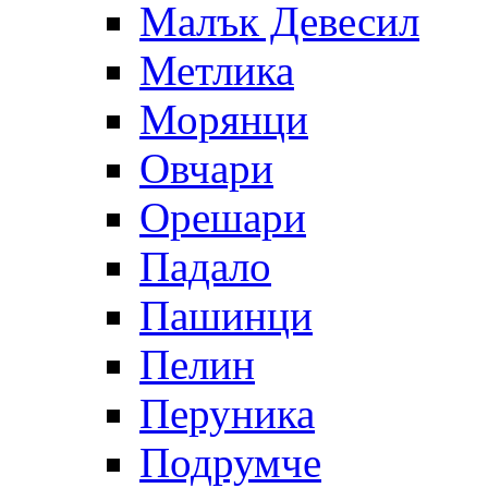
Малък Девесил
Метлика
Морянци
Овчари
Орешари
Падало
Пашинци
Пелин
Перуника
Подрумче