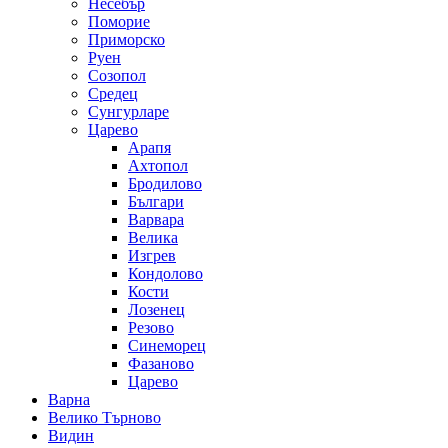
Несебър
Поморие
Приморско
Руен
Созопол
Средец
Сунгурларе
Царево
Арапя
Ахтопол
Бродилово
Българи
Варвара
Велика
Изгрев
Кондолово
Кости
Лозенец
Резово
Синеморец
Фазаново
Царево
Варна
Велико Търново
Видин