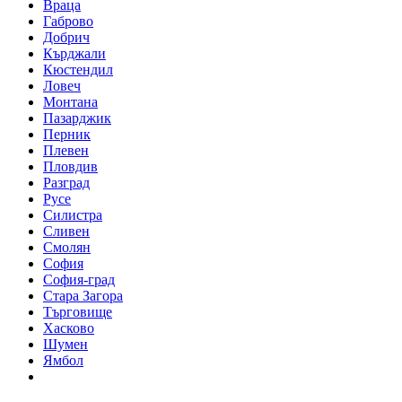
Враца
Габрово
Добрич
Кърджали
Кюстендил
Ловеч
Монтана
Пазарджик
Перник
Плевен
Пловдив
Разград
Русе
Силистра
Сливен
Смолян
София
София-град
Стара Загора
Търговище
Хасково
Шумен
Ямбол