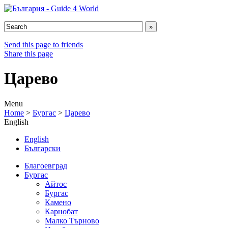
Send this page to friends
Share this page
Царево
Menu
Home
>
Бургас
>
Царево
English
English
Български
Благоевград
Бургас
Айтос
Бургас
Камено
Карнобат
Малко Търново