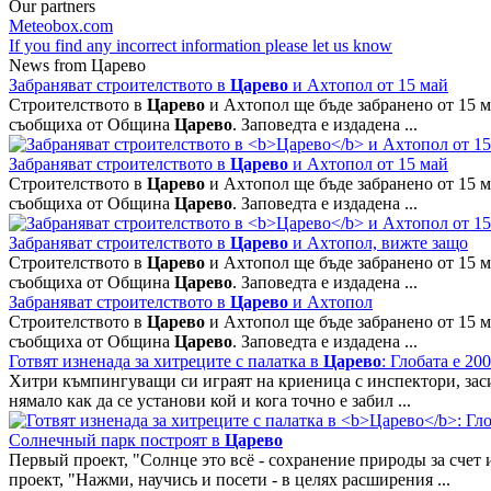
Our partners
Meteobox.com
If you find any incorrect information please let us know
News from Царево
Забраняват строителството в
Царево
и Ахтопол от 15 май
Строителството в
Царево
и Ахтопол ще бъде забранено от 15 м
съобщиха от Община
Царево
. Заповедта е издадена ...
Забраняват строителството в
Царево
и Ахтопол от 15 май
Строителството в
Царево
и Ахтопол ще бъде забранено от 15 м
съобщиха от Община
Царево
. Заповедта е издадена ...
Забраняват строителството в
Царево
и Ахтопол, вижте защо
Строителството в
Царево
и Ахтопол ще бъде забранено от 15 м
съобщиха от Община
Царево
. Заповедта е издадена ...
Забраняват строителството в
Царево
и Ахтопол
Строителството в
Царево
и Ахтопол ще бъде забранено от 15 м
съобщиха от Община
Царево
. Заповедта е издадена ...
Готвят изненада за хитреците с палатка в
Царево
: Глобата е 20
Хитри къмпингуващи си играят на криеница с инспектори, зас
нямало как да се установи кой и кога точно е забил ...
Солнечный парк построят в
Царево
Первый проект, "Солнце это всё - сохранение природы за счет
проект, "Нажми, научись и посети - в целях расширения ...